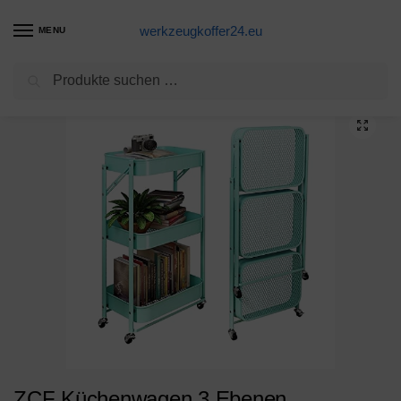
werkzeugkoffer24.eu
MENU
Suchen
Start
Werkzeugwagen Produkte
ZCF Küchenwagen 3 Ebenen, Aufbewahrungswagen mit 4 Universalrädern (aus Gummi, 2 Abschließbar) Faltbarer Servicewagen für Wohnzimmer Badezimmer Büro Wäscherei Blau…
/
/
ZCF Küchenwagen 3 Ebenen,