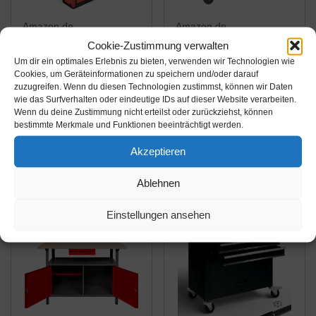
Amazon.de
Amazon.de
Cookie-Zustimmung verwalten
121,49€
499,99€
128,25€
Um dir ein optimales Erlebnis zu bieten, verwenden wir Technologien wie
Cookies, um Geräteinformationen zu speichern und/oder darauf
Yato YT-09101
Seville Classics
zuzugreifen. Wenn du diesen Technologien zustimmst, können wir Daten
Werkzeugkasten,
Werkbank, Edelstahl,
wie das Surfverhalten oder eindeutige IDs auf dieser Website verarbeiten.
Wenn du deine Zustimmung nicht erteilst oder zurückziehst, können
Schwarz, Rot
Buchenholz, grau,
bestimmte Merkmale und Funktionen beeinträchtigt werden.
121,9 x 50,8 x 95,2 cm
Amazon / Ebay
Amazon / Ebay
Akzeptieren
Produkt ansehen*
Produkt ansehen*
Ablehnen
-16%
Einstellungen ansehen