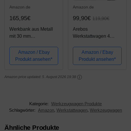
Amazon.de
Amazon.de
165,95€
99,90€
119,90€
Werkbank aus Metall
Arebos
mit 30 mm
Werkstattwagen 4
Sperrholzplatte,
Fächer + großes
robusten Oberflächen,
Fach/mit
Amazon / Ebay
Amazon / Ebay
verschließbaren Türen
Antirutschmatten / 2
Produkt ansehen*
Produkt ansehen*
und Schublade, Maße
Rollen mit
B 1,20 x H 0,85 X T
Feststellbremse
Amazon price updated:
5. August 2026 19:38
0,60 m
(Schwarz)
Kategorie:
Werkzeugwagen Produkte
Schlagwörter:
Amazon
,
Werkstattwagen
,
Werkzeugwagen
Ähnliche Produkte