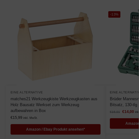
-13%
EINE ALTERNATIVE
EINE ALTERNATI
matches21 Werkzeugkiste Werkzeugkasten aus
Brüder Mannesm
Holz Bausatz Werkset zum Werkzeug
Bitsatz, 130-tlg
aufbewahren in Box
€
14,00
€
16,01
ink
€
15,99
inkl. MwSt.
Amazon
Amazon / Ebay Produkt ansehen*