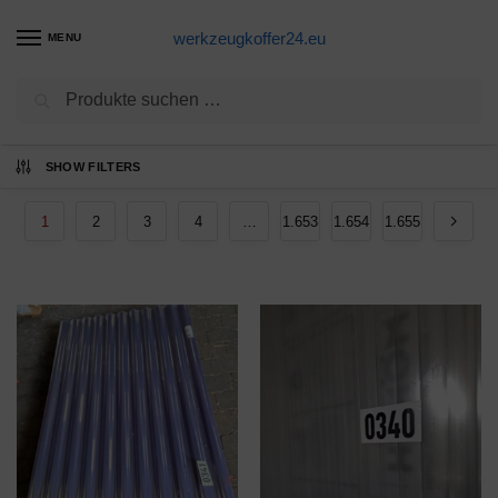
werkzeugkoffer24.eu
MENU
Suchen
Ergebnisse 1 – 12 von 19855 werden
SHOW FILTERS
angezeigt
1
2
3
4
…
1.653
1.654
1.655