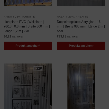
RABATT 25%
,
RABATTE
RABATT 20%
,
RABATTE
Lichtplatte PVC | Wellplatte |
Doppelstegplatte Acrylglas | 16
76/18 | 0,8 mm | Breite 800 mm |
mm | Breite 980 mm | Länge 2 m |
Länge 1,2 m | klar
opal
€
6,82
€
83,71
inkl. MwSt.
inkl. MwSt.
Produkt ansehen*
Produkt ansehen*