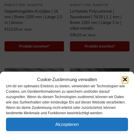
RABATT 20%
,
RABATTE
RABATT 30%
,
RABATTE
Doppelstegplatte Acrylglas | 16
Lichtplatte Polycarbonat |
mm | Breite 1200 mm | Länge 2,5
Spundwand | 76/18 | 1,1 mm |
m | bronze
Breite 1265 mm | Länge 2 m |
silber-metallic
€
113,55
inkl. MwSt.
€
38,03
inkl. MwSt.
Produkt ansehen*
Produkt ansehen*
Cookie-Zustimmung verwalten
Um dir ein optimales Erlebnis zu bieten, verwenden wir Technologien wie
Cookies, um Geräteinformationen zu speichern und/oder darauf
zuzugreifen. Wenn du diesen Technologien zustimmst, können wir Daten
wie das Surfverhalten oder eindeutige IDs auf dieser Website verarbeiten.
Wenn du deine Zustimmung nicht erteilst oder zurückziehst, können
bestimmte Merkmale und Funktionen beeinträchtigt werden.
Akzeptieren