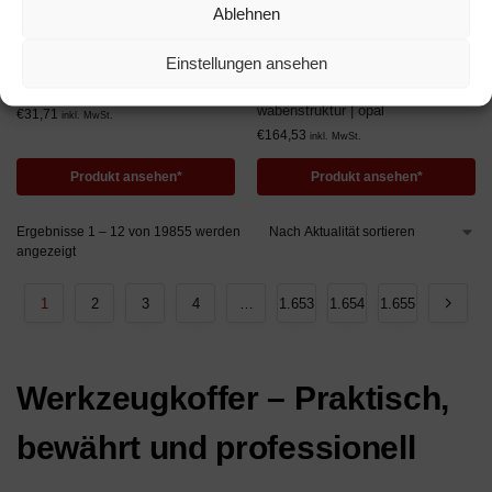
Ablehnen
RABATT 25%
,
RABATTE
RABATT 30%
,
RABATTE
Lichtplatte Polycarbonat |
Lichtplatte PVC | Wellplatte |
Einstellungen ansehen
Spundwand | 76/18 | 0,9 mm |
76/18 | 5 Stück | 2,5 mm | Breite
Breite 1265 mm | Länge 2 m | opal
1030 mm | Länge 1,8 m |
wabenstruktur | opal
€
31,71
inkl. MwSt.
€
164,53
inkl. MwSt.
Produkt ansehen*
Produkt ansehen*
Ergebnisse 1 – 12 von 19855 werden
angezeigt
1
2
3
4
…
1.653
1.654
1.655
Werkzeugkoffer – Praktisch,
bewährt und professionell