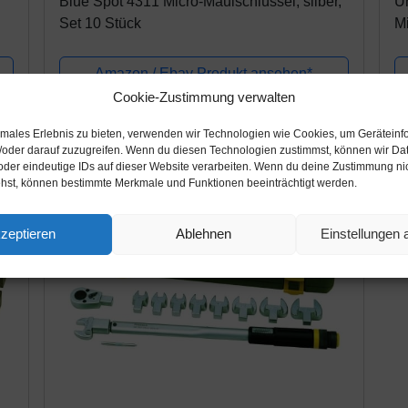
Blue Spot 4311 Micro-Maulschlüssel, silber,
U
Set 10 Stück
M
Mi
Amazon / Ebay Produkt ansehen*
Cookie-Zustimmung verwalten
timales Erlebnis zu bieten, verwenden wir Technologien wie Cookies, um Geräteinf
/oder darauf zuzugreifen. Wenn du diesen Technologien zustimmst, können wir Da
oder eindeutige IDs auf dieser Website verarbeiten. Wenn du deine Zustimmung nich
ehst, können bestimmte Merkmale und Funktionen beeinträchtigt werden.
zeptieren
Ablehnen
Einstellungen