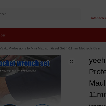
Suchen
Datenschu
ber
/Satz Professionelle Mini Maulschlüssel Set 4-11mm Metrisch Klein
yeeh
Profe
Maul
11mm