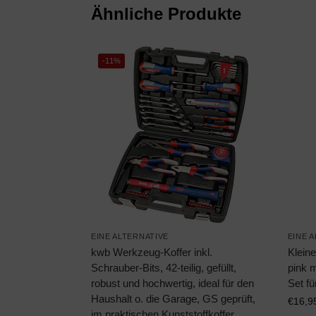
Ähnliche Produkte
-11%
EINE ALTERNATIVE
EINE 
kwb Werkzeug-Koffer inkl.
Klein
Schrauber-Bits, 42-teilig, gefüllt,
pink m
robust und hochwertig, ideal für den
Set fü
Haushalt o. die Garage, GS geprüft,
€
16,9
im praktischen Kunststoffkoffer