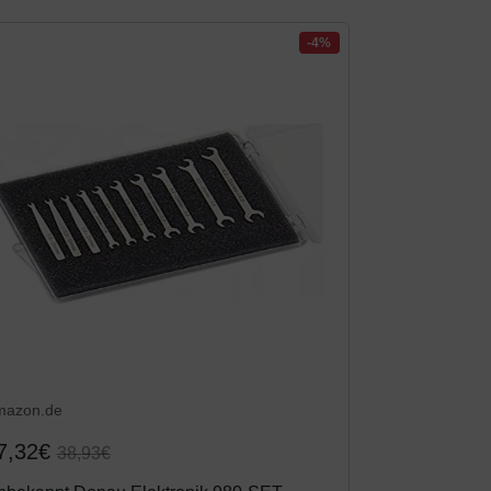
-4%
mazon.de
7,32€
38,93€