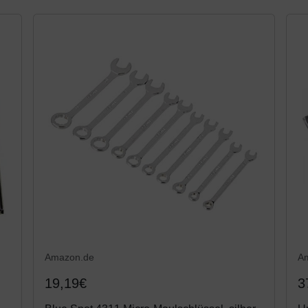
Amazon.de
A
19,19€
3