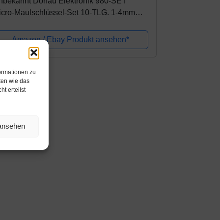
nbekannt Donau Elektronik 980-SET
icro-Maulschlüssel-Set 10-TLG. 1-4mm
cro-Maulschlüssel 10teilig 1-4m
Amazon / Ebay Produkt ansehen*
ormationen zu
ten wie das
t erteilst
 ansehen