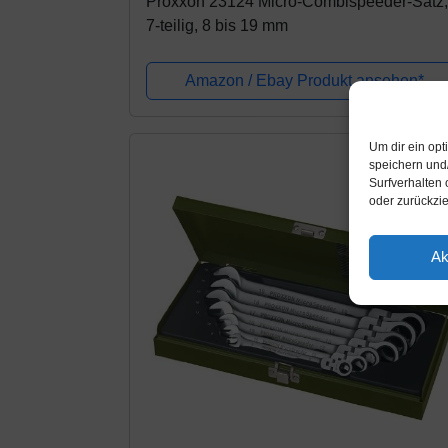
Proxxon 23124 Micro-Combispeeder-Satz,
7-teilig, 8 bis 19 mm
Amazon / Ebay Produkt ansehen*
Um dir ein op
speichern und
Surfverhalten 
oder zurückzi
Ak