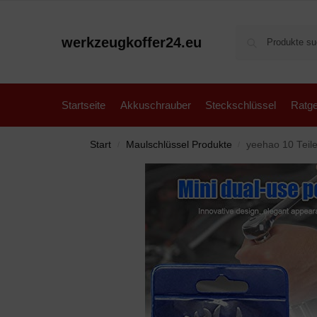
werkzeugkoffer24.eu
Startseite
Akkuschrauber
Steckschlüssel
Ratge
Start
Maulschlüssel Produkte
yeehao 10 Teile
/
/