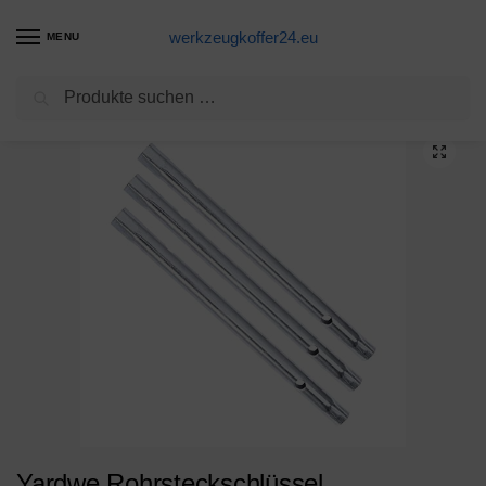
werkzeugkoffer24.eu
MENU
Suchen
Start
Schraubenschlüssel Produkte
Yardwe Rohrsteckschlüssel Wasserhahn Installation Wartung steckschlüsselsatz 3 STÜCKE
/
/
Yardwe Rohrsteckschlüssel