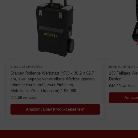
EINE ALTERNATIVE
EINE ALTERNATI
Stanley Rollende Werkstatt (47,3 x 30,2 x 62,7
135 Teiliges We
cm, zwei separat verwendbare Werkzeugboxen,
Design
robuster Kunststoff, zwei Einheiten,
€
48,99
inkl. MwSt.
Metallschließen, Organizer) 1-93-968
€
41,58
Amazon
inkl. MwSt.
Amazon / Ebay Produkt ansehen*