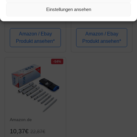
Einstellungen ansehen
Rohrsteckschlüsselsat
Sanitär-Werkzeuge
z 10-tlg. 6-27mm in
Spüle
Rolltasche
Schraubenschlüssel
Mehrzweck-
Amazon / Ebay
Amazon / Ebay
Rohrschlüssel
Produkt ansehen*
Produkt ansehen*
Rohrschlüssel
Spültisch-Armatur
Montagewerkzeug für
-54%
Toilettenschüssel
Waschbecken
Wasserhahn
Amazon.de
10,37€
22,87€