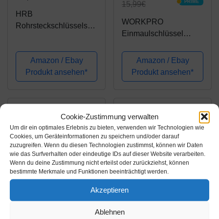
PRIME
15,99€
PRIME
HRB
WORKPRO
Rohrsteckschlüsselsat
Einmaulschlüssel
z 10-tlg. Größen 6-22
Rohrzange
mm,
verstellbarer
Amazon / Ebay
Amazon / Ebay
Schraubenschlüssel
Schraubenschlüssel 2
Produkt ansehen*
Produkt ansehen*
Satz in bequemer
IN 1 aus Chrom-
Tetron Rolltasche,
Vanadium Stahl 20CM
ideales Langnuss Set
Länge
für Arbeiten am
Cookie-Zustimmung verwalten
Wasserhahn
Um dir ein optimales Erlebnis zu bieten, verwenden wir Technologien wie
Cookies, um Geräteinformationen zu speichern und/oder darauf
zuzugreifen. Wenn du diesen Technologien zustimmst, können wir Daten
wie das Surfverhalten oder eindeutige IDs auf dieser Website verarbeiten.
Wenn du deine Zustimmung nicht erteilst oder zurückziehst, können
bestimmte Merkmale und Funktionen beeinträchtigt werden.
Akzeptieren
Amazon.de
Amazon.de
Ablehnen
17,90€
15,99€