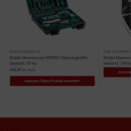
EINE ALTERNATIVE
EINE ALTERNATI
Brüder Mannesmann M29084 Werkzeugkoffer
Brüder Mannesm
bestückt, 87-tlg
bestückt, 108-tl
€
46,85
inkl. MwSt.
Amazon
Amazon / Ebay Produkt ansehen*