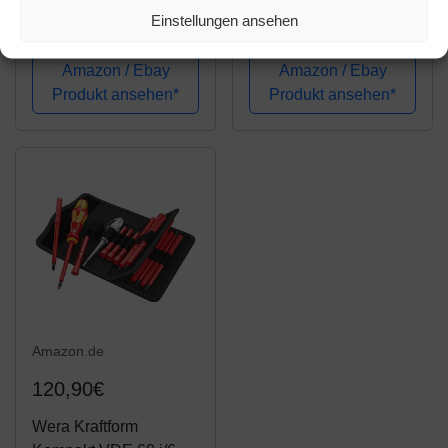
Set im textilen Köcher
Schraubendrehersatz
Einstellungen ansehen
Kraftform 2go 100, 11-
Kraftform Plus Serie
teilig, 1 Stück,
100. Mit reduziertem
Amazon / Ebay
Amazon / Ebay
05004310001
Klingen- und
Produkt ansehen*
Produkt ansehen*
Griffdurchmesser, 7-
teilig, 05135961001
Amazon.de
120,90€
Wera Kraftform