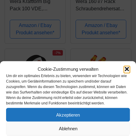
Wera Kraftform Big
Wera 160 i/7 Rack
Pack 100 VDE,
Schraubendrehersatz
Schraubendreher Set
Kraftform Plus Serie
14-teilig, 05105631001
100 + Spannungsprüfer
Amazon / Ebay
Amazon / Ebay
+ Rack, 7-teilig,
Produkt ansehen*
Produkt ansehen*
05006147001
-7%
Cookie-Zustimmung verwalten
Um dir ein optimales Erlebnis zu bieten, verwenden wir Technologien wie
Cookies, um Geräteinformationen zu speichern und/oder darauf
zuzugreifen. Wenn du diesen Technologien zustimmst, können wir Daten
wie das Surfverhalten oder eindeutige IDs auf dieser Website verarbeiten.
Wenn du deine Zustimmung nicht erteilst oder zurückziehst, können
bestimmte Merkmale und Funktionen beeinträchtigt werden.
Amazon.de
Amazon.de
Akzeptieren
49,99€
35,99€
54,05€
Ablehnen
Wera Schraubendreher
Wera 160 iSS/7