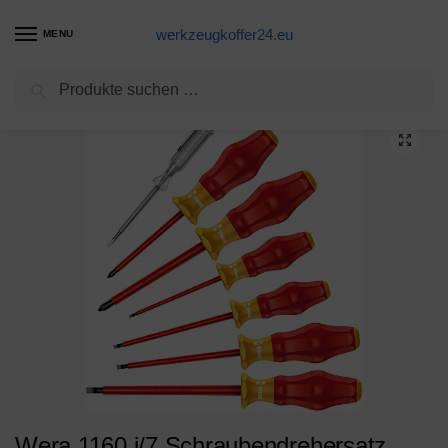
werkzeugkoffer24.eu
MENU
Suchen
Start
Schraubendreher Schraubenzieher Produkte
Wera 1160 i/7 Schraubendrehersatz Kraftform Comfort VDE + Spannungsprüfer, 7-teilig, 05031575001
/
/
Wera 1160 i/7 Schraubendrehersatz