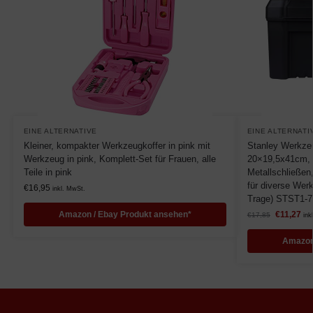
EINE ALTERNATIVE
EINE ALTERNATI
Kleiner, kompakter Werkzeugkoffer in pink mit
Stanley Werkze
Werkzeug in pink, Komplett-Set für Frauen, alle
20×19,5x41cm, 
Teile in pink
Metallschließen,
für diverse Wer
€
16,95
inkl. MwSt.
Trage) STST1-7
Amazon / Ebay Produkt ansehen*
€
11,27
€
17,85
ink
Amazon