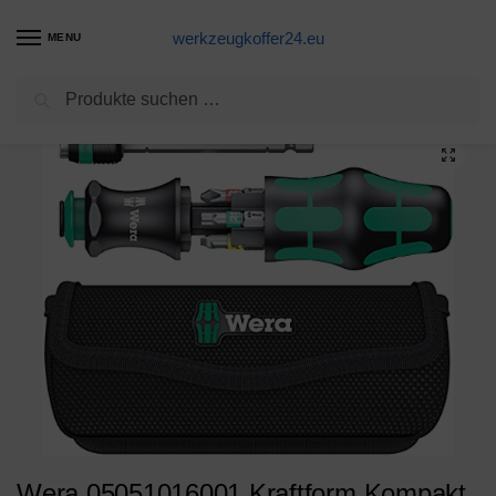
werkzeugkoffer24.eu
MENU
Suchen
Start
Werkzeugkoffer Produkte
Wera 05051016001 Kraftform Kompakt 20 Tool Finder 1, mit Tasche, 7-teilig, Schwarz Grün, One size
/
/
Wera 05051016001 Kraftform Kompakt