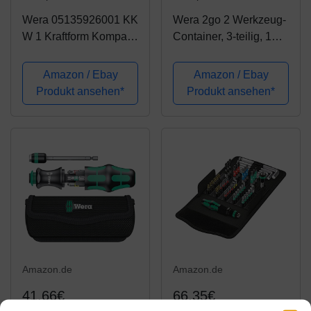
Wera 05135926001 KK
Wera 2go 2 Werkzeug-
W 1 Kraftform Kompakt
Container, 3-teilig, 1
W1 Wartung,
Stück, 05004351001
Werkzeug-Set, 35-teilig
Amazon / Ebay
Amazon / Ebay
Schwarz Stück
Produkt ansehen*
Produkt ansehen*
Amazon.de
Amazon.de
41,66€
66,35€