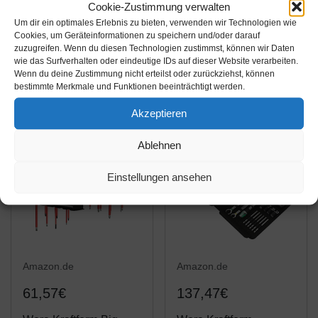
Cookie-Zustimmung verwalten
Wera 05051016001
Wera 05057460001
Um dir ein optimales Erlebnis zu bieten, verwenden wir Technologien wie
Kraftform Kompakt 20
Werkzeug-Set,
Cookies, um Geräteinformationen zu speichern und/oder darauf
Tool Finder 1, mit
Kraftform Kompakt 100,
zuzugreifen. Wenn du diesen Technologien zustimmst, können wir Daten
wie das Surfverhalten oder eindeutige IDs auf dieser Website verarbeiten.
Tasche, 7-teilig,
52-teilig
Amazon / Ebay
Amazon / Ebay
Wenn du deine Zustimmung nicht erteilst oder zurückziehst, können
Schwarz Grün, One
Produkt ansehen*
Produkt ansehen*
bestimmte Merkmale und Funktionen beeinträchtigt werden.
size
Akzeptieren
Ablehnen
Einstellungen ansehen
Amazon.de
Amazon.de
61,57€
137,47€