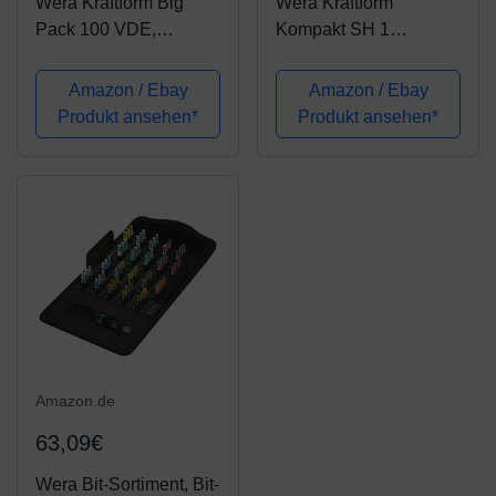
Wera Kraftform Big
Wera Kraftform
Pack 100 VDE,
Kompakt SH 1
Schraubendreher Set
Sanitär/Heizung/Plumb
14-teilig, 05105631001
kit, 25-teilig,
Amazon / Ebay
Amazon / Ebay
05135927001
Produkt ansehen*
Produkt ansehen*
Amazon.de
63,09€
Wera Bit-Sortiment, Bit-