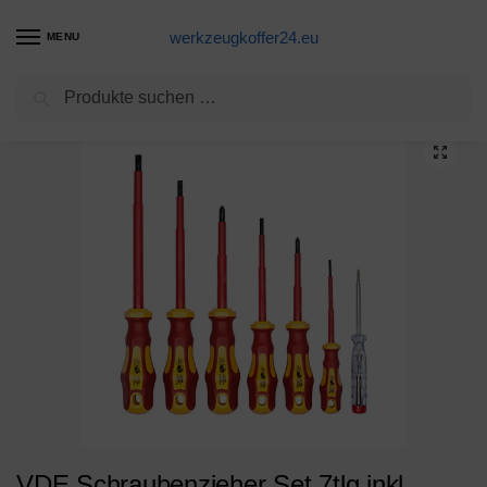
werkzeugkoffer24.eu
MENU
Suchen
Start
Schraubendreher Schraubenzieher Produkte
VDE Schraubenzieher Set 7tlg inkl. Spannungsprüfer Schlitz & PH von WIESEMANN 1893 I TÜV – GS geprüft I 80218
/
/
VDE Schraubenzieher Set 7tlg inkl.