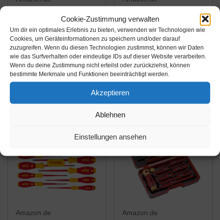
49,99€
32,91€
Cookie-Zustimmung verwalten
54,05€
36,49€
Um dir ein optimales Erlebnis zu bieten, verwenden wir Technologien wie
Wera Schraubendreher
Wera 160 iSS/7
Cookies, um Geräteinformationen zu speichern und/oder darauf
zuzugreifen. Wenn du diesen Technologien zustimmst, können wir Daten
Set im textilen Köcher
Schraubendrehersatz
wie das Surfverhalten oder eindeutige IDs auf dieser Website verarbeiten.
Kraftform 2go 100, 11-
Kraftform Plus Serie
Wenn du deine Zustimmung nicht erteilst oder zurückziehst, können
teilig, 1 Stück,
100. Mit reduziertem
bestimmte Merkmale und Funktionen beeinträchtigt werden.
Amazon / Ebay
Amazon / Ebay
05004310001
Klingen- und
Produkt ansehen*
Produkt ansehen*
Akzeptieren
Griffdurchmesser, 7-
teilig, 05135961001
Ablehnen
Einstellungen ansehen
Amazon.de
Amazon.de