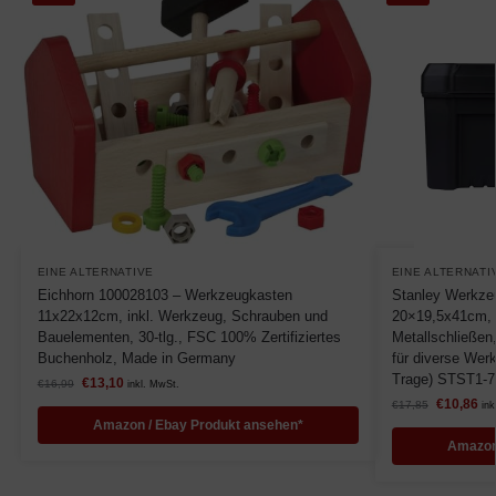
EINE ALTERNATIVE
EINE ALTERNATI
Eichhorn 100028103 – Werkzeugkasten
Stanley Werkze
11x22x12cm, inkl. Werkzeug, Schrauben und
20×19,5x41cm, 
Bauelementen, 30-tlg., FSC 100% Zertifiziertes
Metallschließen,
Buchenholz, Made in Germany
für diverse Wer
Trage) STST1-7
€
13,10
€
16,99
inkl. MwSt.
€
10,86
€
17,85
ink
Amazon / Ebay Produkt ansehen*
Amazon