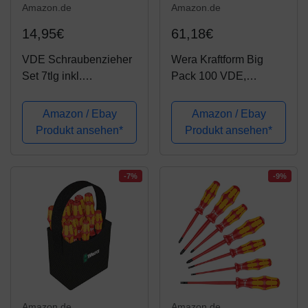
Amazon.de
Amazon.de
14,95€
61,18€
VDE Schraubenzieher
Wera Kraftform Big
Set 7tlg inkl.
Pack 100 VDE,
Spannungsprüfer
Schraubendreher Set
Schlitz & PH von
14-teilig, 05105631001
Amazon / Ebay
Amazon / Ebay
WIESEMANN 1893 I
Produkt ansehen*
Produkt ansehen*
TÜV - GS geprüft I
80218
-7%
-9%
Amazon.de
Amazon.de