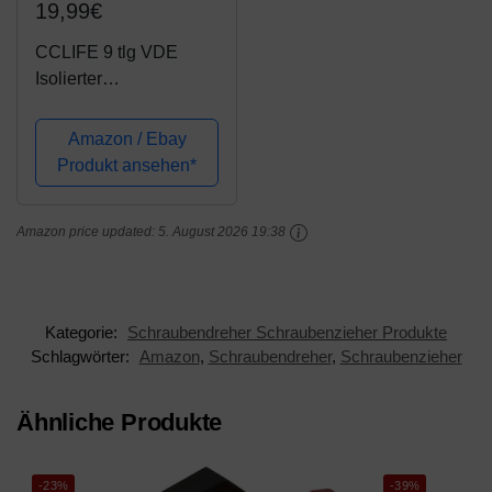
19,99€
CCLIFE 9 tlg VDE
Isolierter
Schraubendreher
Schraubenzieher Satz
Amazon / Ebay
inkl.Spannungsprüfer
Produkt ansehen*
Schlitz & PH Set
Amazon price updated:
5. August 2026 19:38
Kategorie:
Schraubendreher Schraubenzieher Produkte
Schlagwörter:
Amazon
,
Schraubendreher
,
Schraubenzieher
Ähnliche Produkte
-23%
-39%