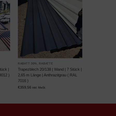
RABATT 30%
,
RABATTE
tück |
Trapezblech 20/138 | Wand | 7 Stück |
8012 )
2,65 m Länge | Anthrazitgrau ( RAL
7016 )
€
359,56
inkl. MwSt.