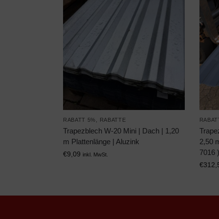
RABATT 5%
,
RABATTE
RABAT
Trapezblech W-20 Mini | Dach | 1,20
Trapez
m Plattenlänge | Aluzink
2,50 m
7016 
€
9,09
inkl. MwSt.
€
312,