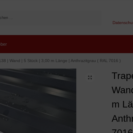
Suchen
Datenschu
ber
38 | Wand | 5 Stück | 3,00 m Länge | Anthrazitgrau ( RAL 7016 )
Trap
Wand
m Lä
Anth
7016