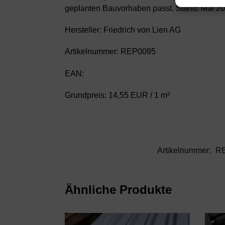
geplanten Bauvorhaben passt. Stand: Mai 20
Hersteller: Friedrich von Lien AG
Artikelnummer: REP0095
EAN:
Grundpreis: 14,55 EUR / 1 m²
Artikelnummer:
R
Ähnliche Produkte