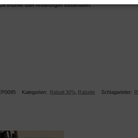
26 Irrtümer oder Änderungen vorbehalten.
EP0095
Kategorien:
Rabatt 30%
,
Rabatte
Schlagwörter:
R