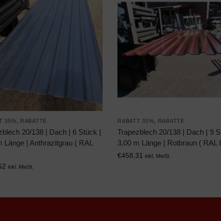
T 35%
,
RABATTE
RABATT 35%
,
RABATTE
blech 20/138 | Dach | 6 Stück |
Trapezblech 20/138 | Dach | 9 S
 Länge | Anthrazitgrau ( RAL
3,00 m Länge | Rotbraun ( RAL 
)
€
458,31
inkl. MwSt.
52
inkl. MwSt.