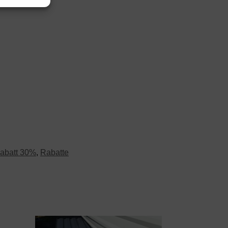
abatt 30%
,
Rabatte