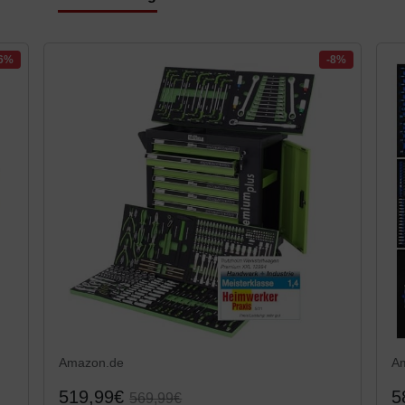
16%
-8%
Amazon.de
A
519,99€
5
569,99€