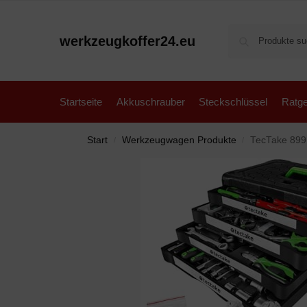
werkzeugkoffer24.eu
Startseite
Akkuschrauber
Steckschlüssel
Ratge
Start
Werkzeugwagen Produkte
TecTake 899 
/
/