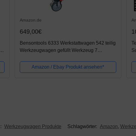
Amazon.de
A
649,00€
1
Bensontools 6333 Werkstattwagen 542 teilig
Te
ug
Werkzeugwagen gefüllt Werkzeug 7
S
Kugelgelagerte Laden, XL
Amazon / Ebay Produkt ansehen*
e:
Werkzeugwagen Produkte
Schlagwörter:
Amazon
,
Werkz