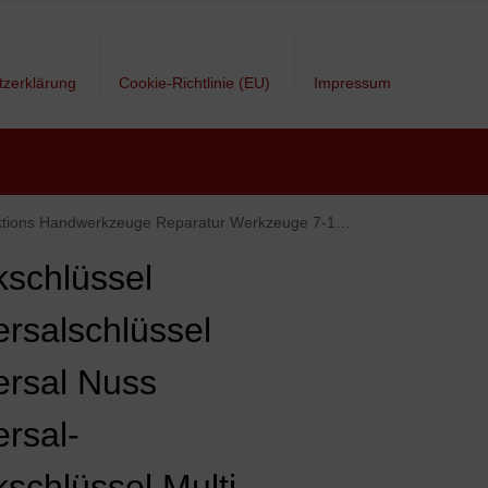
tzerklärung
Cookie-Richtlinie (EU)
Impressum
rkzeuge 7-19mm + 105° Angle Halter Winkelschrauber Vorsatz Adapter
kschlüssel
ersalschlüssel
ersal Nuss
ersal-
kschlüssel Multi