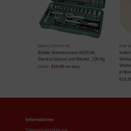
EINE ALTERNATIVE
EINE 
Brüder Mannesmann M29166
match
Steckschlüssel und Bitsatz, 130-tlg
Werkz
Werks
€
14,00
€
16,01
inkl. MwSt.
in Bo
€
15,9
Informationen
Datenschutzerklärung