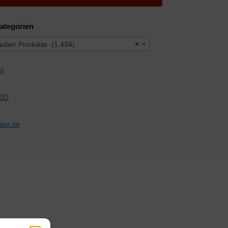
ategorien
auber Produkte (1.434)
×