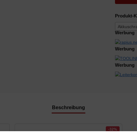
Produkt-K
Akkuschr
Werbung
Werbung
Werbung
Beschreibung
-32%