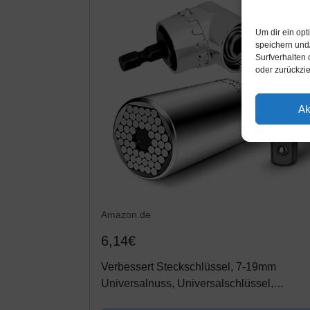
Um dir ein op
speichern und
Surfverhalten 
oder zurückzi
Ak
Amazon.de
6,14€
Verbessert Steckschlüssel, 7-19mm
Universalnuss, Universalschlüssel,
Multifunktions-Handwerkzeuge Adapter