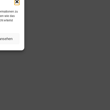
ormationen zu
ten wie das
t erteilst
 ansehen