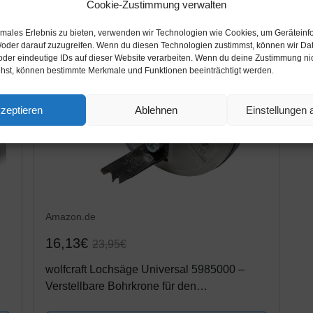
Cookie-Zustimmung verwalten
timales Erlebnis zu bieten, verwenden wir Technologien wie Cookies, um Geräteinf
/oder darauf zuzugreifen. Wenn du diesen Technologien zustimmst, können wir Da
oder eindeutige IDs auf dieser Website verarbeiten. Wenn du deine Zustimmung nich
ehst, können bestimmte Merkmale und Funktionen beeinträchtigt werden.
zeptieren
Ablehnen
Einstellungen
Amazon.de
16,13€
23,95€
wolfcraft Lochsäge Universal 5985000 –
Verstellbare Bohrkrone für den
Akkuschrauber & die Bohrmaschine –