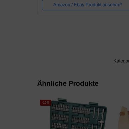
Repair werkzeuge set und 105°
Amazon / Ebay Produkt ansehen*
Winkelschrauber...
Kategor
Ähnliche Produkte
-13%