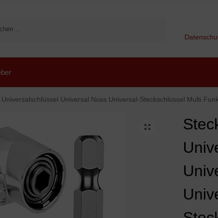
Suchen
Datenschu
ber
rsalschlüssel Universal Nuss Universal-Steckschlüssel Multi Funktions Handwerkzeuge Reparatur We
Stec
Univ
Univ
Univ
Stec