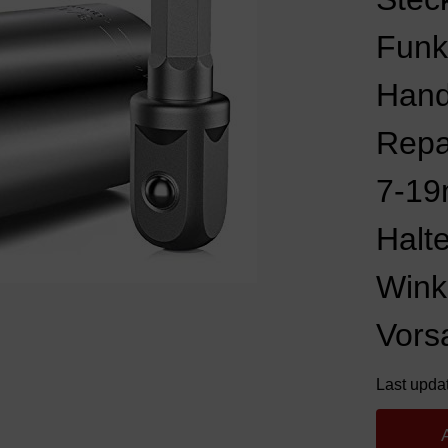
Funk
Hand
Repa
7-19
Halte
Wink
Vors
Last upda