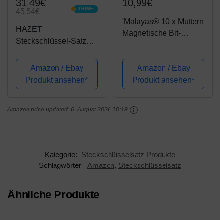
31,49€
10,99€
PRIME
45,54€
PRIME
'Malayas® 10 x Muttern
HAZET
Magnetische Bit-
Steckschlüssel-Satz
Adapter, 6 – 19 mm 1/4
(1/2 Zoll (12,5 mm)
Zoll, Innensechskant-
Vierkantantrieb, mit
Amazon / Ebay
Amazon / Ebay
Muttern (für Bohrer
Kunststoffhülse zum
Produkt ansehen*
Produkt ansehen*
oder Akkuschrauber) –
Schutz von Felgen,
Starke Verlängerung
passende
von...
Amazon price updated:
6. August 2026 10:18
Schlüsselweiten für
den Reifenwechsel)...
Kategorie:
Steckschlüsselsatz Produkte
Schlagwörter:
Amazon
,
Steckschlüsselsatz
Ähnliche Produkte