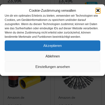
23,99€
13,49€
PRIME
15,94€
PRIME
16tlg. XZN Torx Zoll
Cookie-Zustimmung verwalten
Brüder Mannesmann
Vielzahn Nüsse 8-
Um dir ein optimales Erlebnis zu bieten, verwenden wir Technologien wie
M29166
Cookies, um Geräteinformationen zu speichern und/oder darauf
24mm 12-Kant
zuzugreifen. Wenn du diesen Technologien zustimmst, können wir Daten
Steckschlüssel und
Steckschlüssel Nuß
wie das Surfverhalten oder eindeutige IDs auf dieser Website verarbeiten.
Bitsatz, 130-tlg
Amazon / Ebay
Amazon / Ebay
Satz Stecknuß Außen
Wenn du deine Zustimmung nicht erteilst oder zurückziehst, können
bestimmte Merkmale und Funktionen beeinträchtigt werden.
Produkt ansehen*
Produkt ansehen*
Akzeptieren
-30%
Ablehnen
Einstellungen ansehen
Amazon.de
Amazon.de