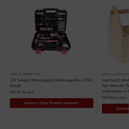
EINE ALTERNATIVE
EINE ALTERNATI
135 Teiliges Werkzeugset Werkzeugkoffer in Pink
matches21 Werk
Design
Holz Bausatz W
aufbewahren in
€
48,99
inkl. MwSt.
€
15,99
inkl. MwSt.
Amazon / Ebay Produkt ansehen*
Amazon