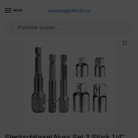
werkzeugkoffer24.eu
MENU
Suchen
Start
Steckschlüsselsatz Produkte
Steckschlüssel Nuss Set,3 Stück 1/4” 3/8” 1/2” Zoll und Stecknuss Adapter 4 Stück 1/4” auf 3/8” – 3/8” auf 1/4” Zoll – 3/8” auf 1/2” – 1/2” auf 3/8”
/
/
Steckschlüssel Nuss Set,3 Stück 1/4”