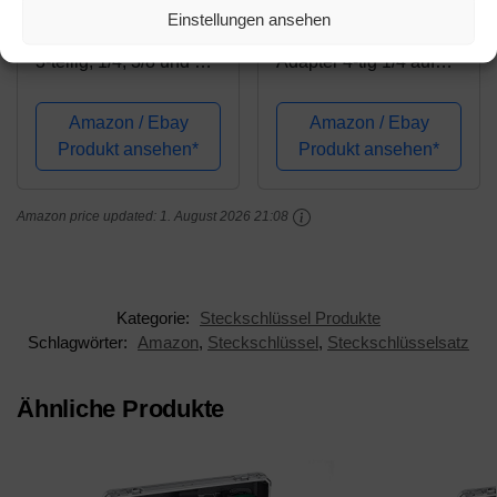
Einstellungen ansehen
STIER Bit Adapter Satz
Feifox Stecknuss
3-teilig, 1/4, 3/8 und 1/2
Adapter 4-tlg 1/4 auf
Zoll, Steckschlüssel
3/8-3/8 auf 1/4 Zoll - 3/8
Einsätze, Stecknüsse,
auf 1/2-1/2 auf
Amazon / Ebay
Amazon / Ebay
Schnellverschluss
3/8+Akkuschrauber
Produkt ansehen*
Produkt ansehen*
System
Stecknuss Adapter
Steckschlüssel Nuss
Amazon price updated:
1. August 2026 21:08
Set 3-teilig 1/4...
Kategorie:
Steckschlüssel Produkte
Schlagwörter:
Amazon
,
Steckschlüssel
,
Steckschlüsselsatz
Ähnliche Produkte