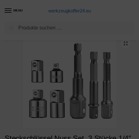
werkzeugkoffer24.eu
MENU
Suchen
Start
Steckschlüssel Produkte
Steckschlüssel Nuss Set, 3 Stücke 1/4″ 3/8″ 1/2″ Cr-V Stecknussadapter Akkuschrauber Nuss Set und Stecknuss Adapter 4 Stück 1/4” auf 3/8” – 3/8” auf 1/4” Zoll – 3/8” auf 1/2” – 1/2” auf 3/8”
/
/
Steckschlüssel Nuss Set, 3 Stücke 1/4″