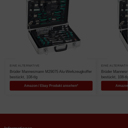
EINE ALTERNATIVE
EINE ALTERNATI
Brüder Mannesmann M29075 Alu-Werkzeugkoffer
Brüder Mannesm
bestückt, 108-tlg
bestückt, 108-tl
Amazon / Ebay Produkt ansehen*
Amazon