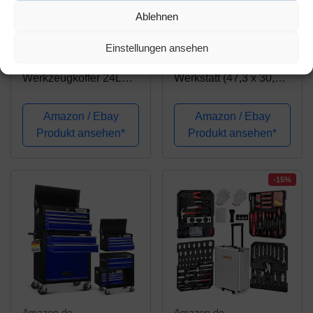
Amazon.de
Amazon.de
Ablehnen
49,95€
37,99€
Einstellungen ansehen
anndora®
Stanley Rollende
Werkzeugkoffer 24L
Werkstatt (47,3 x 30,2 x
Präsentationskoffer
62,7 cm, zwei separat
Etagenkoffer Schwarz
verwendbare
Amazon / Ebay
Amazon / Ebay
+ Schlüssel
Werkzeugboxen,
Produkt ansehen*
Produkt ansehen*
robuster Kunststoff,
zwei Einheiten,
Metallschließen,
-15%
Organizer)...
Amazon.de
Amazon.de