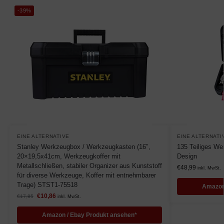
-39%
EINE ALTERNATIVE
EINE ALTERNATI
Stanley Werkzeugbox / Werkzeugkasten (16″,
135 Teiliges We
20×19,5x41cm, Werkzeugkoffer mit
Design
Metallschließen, stabiler Organizer aus Kunststoff
€
48,99
inkl. MwSt.
für diverse Werkzeuge, Koffer mit entnehmbarer
Trage) STST1-75518
Amazon
€
10,86
€
17,85
inkl. MwSt.
Amazon / Ebay Produkt ansehen*