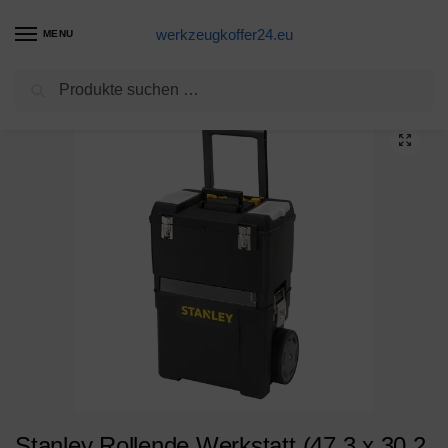
werkzeugkoffer24.eu
MENU
Suchen
Start
Werkzeugtrolley Produkte
Stanley Rollende Werkstatt (47,3 x 30,2 x 62,7 cm, zwei separat verwendbare Werkzeugboxen, robuster Kunststoff, zwei Einheiten, Metallschließen, Organizer) 1-93-968
/
/
Stanley Rollende Werkstatt (47,3 x 30,2