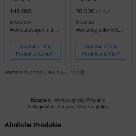
149,80€
70,50€
82,95€
MASKO®
Monzana
Werkstattwagen inkl.
Werkzeugkoffer XXL
Koffer - 9 Fächer Blau
gefüllt Set 899tlg
✓ Abschließbar ✓
Heimwerker
Amazon / Ebay
Amazon / Ebay
Massives Metall |
Werkzeugkasten
Produkt ansehen*
Produkt ansehen*
Mobiler Werkzeug-
Werkzeugkiste
Wagen ohne Werkzeug
Werkzeugtrolley silber
Amazon price updated:
7. August 2026 00:18
| Profi Werkstatt-Wagen
|...
Kategorie:
Werkzeugtrolley Produkte
Schlagwörter:
Amazon
,
Werkzeugtrolley
Ähnliche Produkte