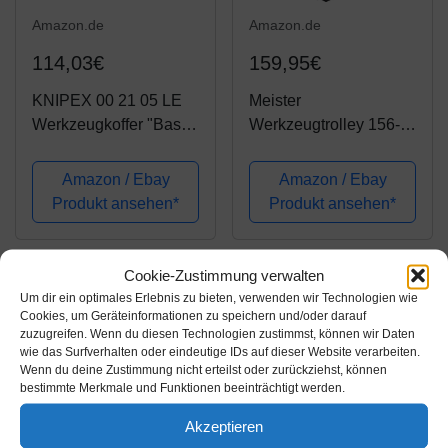
Amazon.de
Amazon.de
114,03€
159,95€
KNIPEX 00 21 05 LE
Meister
Werkzeugkoffer "Basic"
Werkzeugtrolley 156-
leer
teilig - Werkzeug-Set -
Mit Rollen -
Amazon / Ebay
Amazon / Ebay
Teleskophandgriff /
Produkt ansehen*
Produkt ansehen*
Profi Werkzeugkoffer
befüllt / Werkzeugkiste
fahrbar auf Rollen /...
Cookie-Zustimmung verwalten
Um dir ein optimales Erlebnis zu bieten, verwenden wir Technologien wie
Cookies, um Geräteinformationen zu speichern und/oder darauf
zuzugreifen. Wenn du diesen Technologien zustimmst, können wir Daten
wie das Surfverhalten oder eindeutige IDs auf dieser Website verarbeiten.
Wenn du deine Zustimmung nicht erteilst oder zurückziehst, können
bestimmte Merkmale und Funktionen beeinträchtigt werden.
Akzeptieren