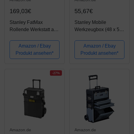
169,03€
55,67€
Stanley FatMax
Stanley Mobile
Rollende Werkstatt aus
Werkzeugbox (48 x 57
Metall-Kunststoff 1-95-
x 29 cm, 2-in-1 Variante
622 – Werkzeugwagen
mit abnehmbarer
Amazon / Ebay
Amazon / Ebay
leer – Vielseitige
Werkzeugbox, robuster
Produkt ansehen*
Produkt ansehen*
Werkzeugbox für
Teleskopgriff, große 7
Kleinteile und große
Zoll Räder) 1-70-327
Werkzeuge
-27%
Amazon.de
Amazon.de