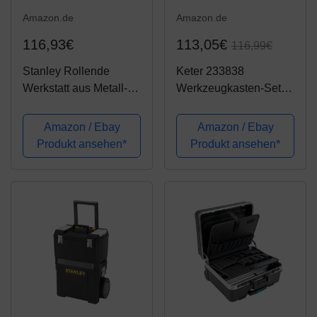
Amazon.de
Amazon.de
116,93€
113,05€
116,99€
Stanley Rollende
Keter 233838
Werkstatt aus Metall-
Werkzeugkasten-Set
Kunststoff 1-79-206 –
Connect Rolling
Werkzeugwagen leer
System, Schwarz, 13
Amazon / Ebay
Amazon / Ebay
mit 3 modularen
Stück
Produkt ansehen*
Produkt ansehen*
Einheiten – Vielseitige
Werkzeugbox für
Kleinteile und große...