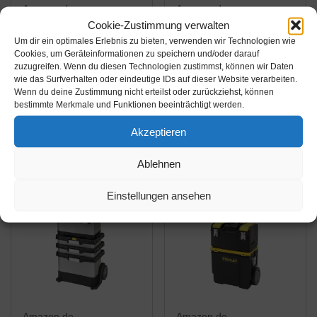
Amazon.de
Amazon.de
Cookie-Zustimmung verwalten
37,99€
188,85€
Um dir ein optimales Erlebnis zu bieten, verwenden wir Technologien wie
Cookies, um Geräteinformationen zu speichern und/oder darauf
Stanley Rollende
B&W Werkzeugkoffer
zuzugreifen. Wenn du diesen Technologien zustimmst, können wir Daten
Werkstatt (47,3 x 30,2 x
GO mobil mit
wie das Surfverhalten oder eindeutige IDs auf dieser Website verarbeiten.
Wenn du deine Zustimmung nicht erteilst oder zurückziehst, können
62,7 cm, zwei separat
Werkzeugeinsteckfäch
bestimmte Merkmale und Funktionen beeinträchtigt werden.
verwendbare
ern (Koffer aus ABS,
Amazon / Ebay
Amazon / Ebay
Werkzeugboxen,
Volumen 36l, 48 x 37,5
Akzeptieren
Produkt ansehen*
Produkt ansehen*
robuster Kunststoff,
x 20 cm innen)
Ablehnen
zwei Einheiten,
120.04/P , ohne
Metallschließen,
Werkzeug
Einstellungen ansehen
Organizer)...
Amazon.de
Amazon.de