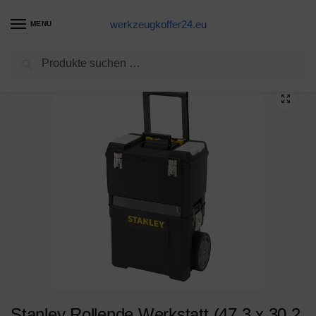
werkzeugkoffer24.eu
MENU
Suchen
Start
Werkzeugtrolley Produkte
Stanley Rollende Werkstatt (47,3 x 30,2 x 62,7 cm, zwei separat verwendbare Werkzeugboxen, robuster Kunststoff, zwei Einheiten, Metallschließen, Organizer) 1-93-968
/
/
Stanley Rollende Werkstatt (47,3 x 30,2