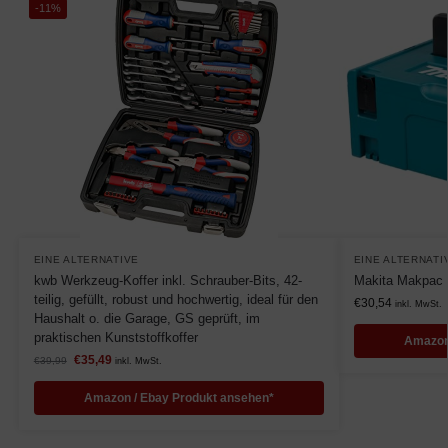
-11%
EINE ALTERNATIVE
EINE ALTERNATI
kwb Werkzeug-Koffer inkl. Schrauber-Bits, 42-
Makita Makpac 
teilig, gefüllt, robust und hochwertig, ideal für den
€
30,54
inkl. MwSt.
Haushalt o. die Garage, GS geprüft, im
praktischen Kunststoffkoffer
Amazon
€
35,49
€
39,99
inkl. MwSt.
Amazon / Ebay Produkt ansehen*