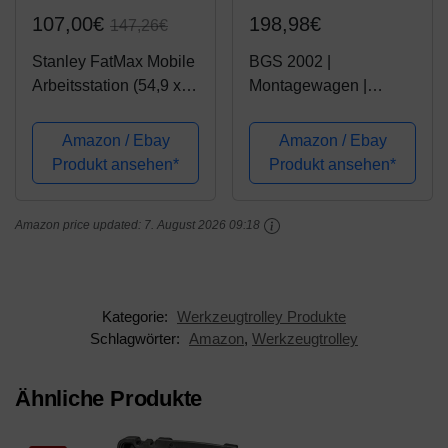
107,00€
198,98€
147,26€
Stanley FatMax Mobile
BGS 2002 |
Arbeitsstation (54,9 x
Montagewagen |
73,3 x 41,3 cm,
fahrbar | Werkzeug-
Schwerlasträder,
Koffer leer / rollende
Amazon / Ebay
Amazon / Ebay
automatische
Werkstatt |
Produkt ansehen*
Produkt ansehen*
Sicherheitsverriegelun
abschließbar
g, einfahrbarer
Amazon price updated:
7. August 2026 09:18
Teleskopgriff,
seitliche...
Kategorie:
Werkzeugtrolley Produkte
Schlagwörter:
Amazon
,
Werkzeugtrolley
Ähnliche Produkte