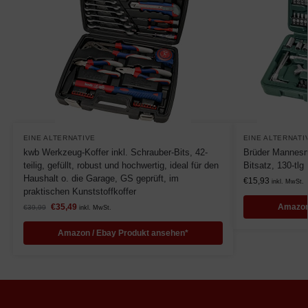
EINE ALTERNATIVE
EINE ALTERNATI
kwb Werkzeug-Koffer inkl. Schrauber-Bits, 42-
Brüder Mannesm
teilig, gefüllt, robust und hochwertig, ideal für den
Bitsatz, 130-tlg
Haushalt o. die Garage, GS geprüft, im
€
15,93
inkl. MwSt.
praktischen Kunststoffkoffer
€
35,49
Amazon
€
39,99
inkl. MwSt.
Amazon / Ebay Produkt ansehen*