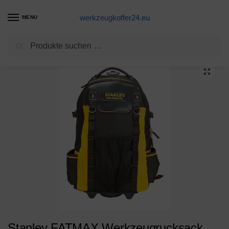
werkzeugkoffer24.eu
MENU
Suchen
Start
Werkzeugtrolley Produkte
Stanley FATMAX Werkzeugrucksack FatMax m. Trolley 1-79-215 Werkzeugkoffer/Werkzeugtasche
/
/
Stanley FATMAX Werkzeugrucksack