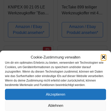
KNIPEX 00 21 05 LE
TecTake 899 teiliger
Werkzeugkoffer "Basic"
Werkzeugkoffer mit 4
leer
Schubladen |
Werkzeug bestückt
Amazon / Ebay
Amazon / Ebay
Produkt ansehen*
Produkt ansehen*
-9%
Cookie-Zustimmung verwalten
Um dir ein optimales Erlebnis zu bieten, verwenden wir Technologien wie
Cookies, um Geräteinformationen zu speichern und/oder darauf
zuzugreifen. Wenn du diesen Technologien zustimmst, können wir Daten
wie das Surfverhalten oder eindeutige IDs auf dieser Website verarbeiten.
Wenn du deine Zustimmung nicht erteilst oder zurückziehst, können
bestimmte Merkmale und Funktionen beeinträchtigt werden.
Akzeptieren
Amazon.de
Amazon.de
170,30€
159,95€
Ablehnen
188,51€