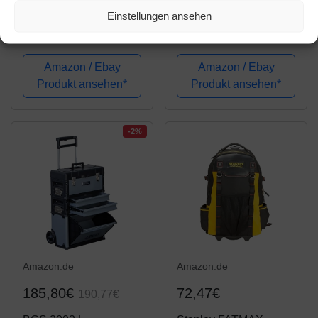
B&W Werkzeugkoffer
Meister
Einstellungen ansehen
GO mobil mit
Werkzeugtrolley 156-
Werkzeugeinsteckfäch
teilig - Werkzeug-Set -
ern (Koffer aus ABS,
Mit Rollen -
Amazon / Ebay
Amazon / Ebay
Volumen 36l, 48 x 37,5
Teleskophandgriff /
Produkt ansehen*
Produkt ansehen*
x 20 cm innen)
Profi Werkzeugkoffer
120.04/P , ohne
befüllt / Werkzeugkiste
Werkzeug
fahrbar auf Rollen /...
-2%
Amazon.de
Amazon.de
185,80€
72,47€
190,77€