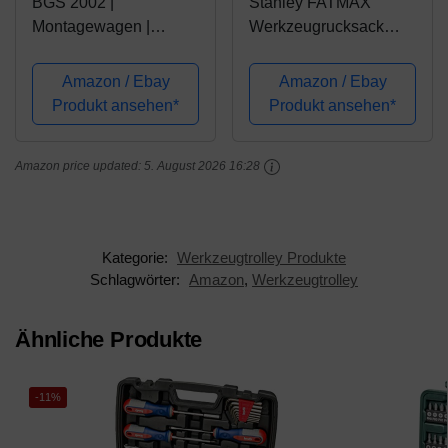
BGS 2002 |
Stanley FATMAX
Montagewagen |
Werkzeugrucksack
fahrbar | Werkzeug-
FatMax m. Trolley 1-79-
Koffer leer / rollende
215
Amazon / Ebay
Amazon / Ebay
Werkstatt |
Werkzeugkoffer/Werkz
Produkt ansehen*
Produkt ansehen*
abschließbar
eugtasche
Amazon price updated:
5. August 2026 16:28
Kategorie:
Werkzeugtrolley Produkte
Schlagwörter:
Amazon
,
Werkzeugtrolley
Ähnliche Produkte
-11%