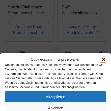
Spezial Bit/Bitsätze
S&R
Schraubenschlüssel
Winkelschlüsselsatz für
TORX®T-Profil 3/8"-
Torx-Schrauben 8-tlg.
Antrieb inkl. Adapter
gebohrt TX10-TX50, in
Amazon / Ebay
Amazon / Ebay
mit T10 15 20 25 27 30
Zylinder-Kunststoffclip
Produkt ansehen*
Produkt ansehen*
40 45 50 55 / Bit-Satz
für Außen TORX®-
Schrauben,...
Cookie-Zustimmung verwalten
Um dir ein optimales Erlebnis zu bieten, verwenden wir Technologien wie
Cookies, um Geräteinformationen zu speichern und/oder darauf
zuzugreifen. Wenn du diesen Technologien zustimmst, können wir Daten
wie das Surfverhalten oder eindeutige IDs auf dieser Website verarbeiten.
Wenn du deine Zustimmung nicht erteilst oder zurückziehst, können
bestimmte Merkmale und Funktionen beeinträchtigt werden.
Amazon.de
Amazon.de
Akzeptieren
15,92€
59,99€
Ablehnen