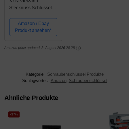
XZN Vielzahn
Stecknuss Schlüssel
Set I M4 M5 M6 M8
M10 M12 M14 M16 I 8
Amazon / Ebay
tlg. Innenvielzahn Bit
Produkt ansehen*
Satz
Amazon price updated:
8. August 2026 20:28
Kategorie:
Schraubenschlüssel Produkte
Schlagwörter:
Amazon
,
Schraubenschlüssel
Ähnliche Produkte
-37%