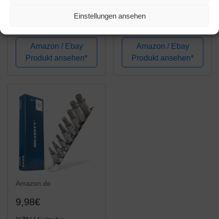
Brüder Mannesmann
13tlg HASKYY
Einstellungen ansehen
M29166
Ringmaul
Steckschlüssel und
Ratschenschlüssel
Bitsatz, 130-tlg
Satz I Set 8-32 mm I
Amazon / Ebay
Amazon / Ebay
Gabelschlüssel
Produkt ansehen*
Produkt ansehen*
Ratschen Schlüssel
Amazon.de
9,98€