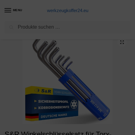
werkzeugkoffer24.eu
MENU
Suchen
Start
Schraubenschlüssel Produkte
S&R Winkelschlüsselsatz für Torx-Schrauben 8-tlg. gebohrt TX10-TX50, in Zylinder-Kunststoffclip
/
/
S&R Winkelschlüsselsatz für Torx-