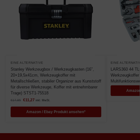
EINE ALTERNATIVE
EINE ALTERNATI
Stanley Werkzeugbox / Werkzeugkasten (16″,
LARS360 44 TLG
20×19,5x41cm, Werkzeugkoffer mit
Werkzeugkoffer
Metallschließen, stabiler Organizer aus Kunststoff
Multifunktionsw
für diverse Werkzeuge, Koffer mit entnehmbarer
Amazon
Trage) STST1-75518
€
11,27
€
17,85
inkl. MwSt.
Amazon / Ebay Produkt ansehen*