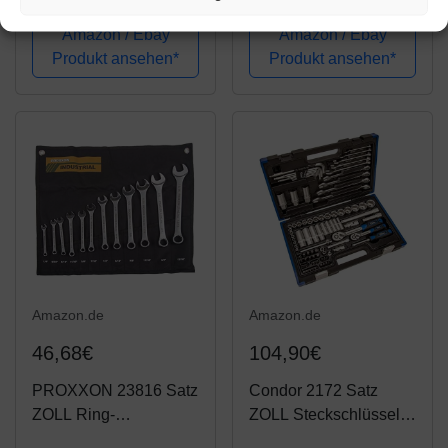
Nusskasten + Zoll Maul
Nusskasten I
Ring Schlüssel Harley
Werkzeug Satz I
Amazon / Ebay
Amazon / Ebay
Werkzeug - 36tlg.
Schlüssel Nüsse 24-tlg
Produkt ansehen*
Produkt ansehen*
Amazon.de
Amazon.de
46,68€
104,90€
PROXXON 23816 Satz
Condor 2172 Satz
ZOLL Ring-
ZOLL Steckschlüssel
Maulschlüssel 1/4" -
92teilig mit