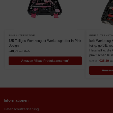
EINE ALTERNATIVE
EINE ALTERNATI
135 Teiliges Werkzeugset Werkzeugkoffer in Pink
kwb Werkzeug-Ko
Design
teilig, gefüllt, 
Haushalt o. die
€
48,99
inkl. MwSt.
praktischen Kuns
Amazon / Ebay Produkt ansehen*
€
35,49
€
39,99
ink
Amazon
Informationen
Datenschutzerklärung