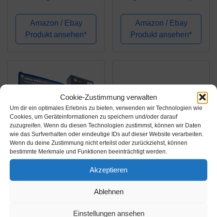
Steckschlüssel Nüsse
12-tlg. | Zollgrößen |
Größen Nuss Set
SW 1/4" - 15/16" | inkl.
Amazon / Ebay
Amazon / Ebay
Ratschenkasten
Tetron-Rolltasche |
Produkt ansehen*
Produkt ansehen*
Knarrenkasten
Gabelringschlüssel
Cookie-Zustimmung verwalten
Um dir ein optimales Erlebnis zu bieten, verwenden wir Technologien wie
Cookies, um Geräteinformationen zu speichern und/oder darauf
zuzugreifen. Wenn du diesen Technologien zustimmst, können wir Daten
wie das Surfverhalten oder eindeutige IDs auf dieser Website verarbeiten.
Wenn du deine Zustimmung nicht erteilst oder zurückziehst, können
bestimmte Merkmale und Funktionen beeinträchtigt werden.
Amazon.de
Amazon.de
Akzeptieren
46,99€
29,98€
Ablehnen
Zoll Steckschlüssel
Zoll Steckschlüssel I
Stecknüsse
Stecknüsse I
Einstellungen ansehen