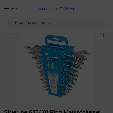
werkzeugkoffer24.eu
MENU
Suchen
Start
Schraubenschlüssel Produkte
Silverline 633470 Ring-Maulschlüssel, 22-tlg. Satz 6–22 mm u. 1/4–7/8 Zoll
/
/
Silverline 633470 Ring-Maulschlüssel,