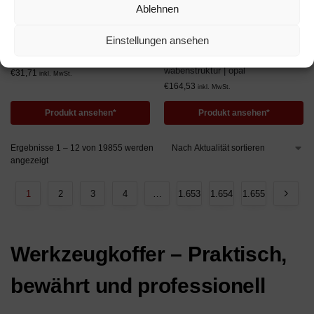
Ablehnen
RABATT 25%
,
RABATTE
RABATT 30%
,
RABATTE
Lichtplatte Polycarbonat |
Lichtplatte PVC | Wellplatte |
Einstellungen ansehen
Spundwand | 76/18 | 0,9 mm |
76/18 | 5 Stück | 2,5 mm | Breite
Breite 1265 mm | Länge 2 m | opal
1030 mm | Länge 1,8 m |
wabenstruktur | opal
€
31,71
inkl. MwSt.
€
164,53
inkl. MwSt.
Produkt ansehen*
Produkt ansehen*
Ergebnisse 1 – 12 von 19855 werden
angezeigt
1
2
3
4
…
1.653
1.654
1.655
Werkzeugkoffer – Praktisch,
bewährt und professionell