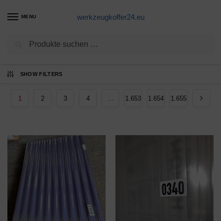
werkzeugkoffer24.eu
MENU
Suchen
Ergebnisse 1 – 12 von 19855 werden
SHOW FILTERS
angezeigt
1
2
3
4
…
1.653
1.654
1.655