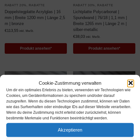
RABATT 20%
,
RABATTE
RABATT 30%
,
RABATTE
Doppelstegplatte Acrylglas | 16
Lichtplatte Polycarbonat |
mm | Breite 1200 mm | Länge 2,5
Spundwand | 76/18 | 1,1 mm |
m | bronze
Breite 1265 mm | Länge 2 m |
silber-metallic
€
113,55
inkl. MwSt.
€
38,03
inkl. MwSt.
Produkt ansehen*
Produkt ansehen*
Cookie-Zustimmung verwalten
Um dir ein optimales Erlebnis zu bieten, verwenden wir Technologien wie
Cookies, um Geräteinformationen zu speichern und/oder darauf
zuzugreifen. Wenn du diesen Technologien zustimmst, können wir Daten
wie das Surfverhalten oder eindeutige IDs auf dieser Website verarbeiten.
Wenn du deine Zustimmung nicht erteilst oder zurückziehst, können
bestimmte Merkmale und Funktionen beeinträchtigt werden.
Akzeptieren