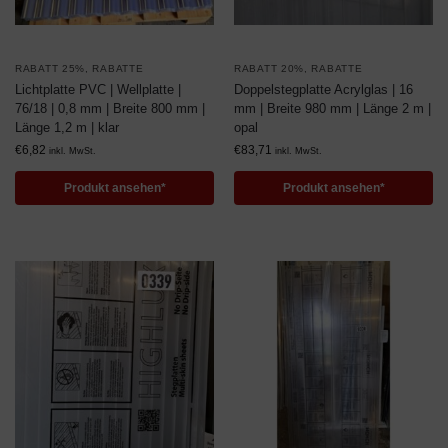
RABATT 25%
,
RABATTE
RABATT 20%
,
RABATTE
Lichtplatte PVC | Wellplatte |
Doppelstegplatte Acrylglas | 16
76/18 | 0,8 mm | Breite 800 mm |
mm | Breite 980 mm | Länge 2 m |
Länge 1,2 m | klar
opal
€
6,82
€
83,71
inkl. MwSt.
inkl. MwSt.
Produkt ansehen*
Produkt ansehen*