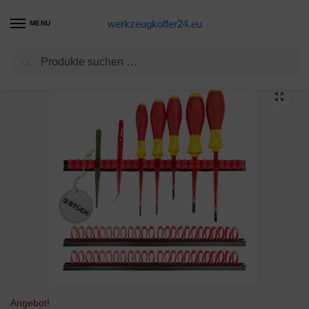
werkzeugkoffer24.eu
MENU
Suchen
Start
Werkzeugwagen Produkte
Parat Werkzeughalter BASIC Clamp holder kit (Klemmhalter mit flexiblen Doppelklammern, Material: PVC rot/schwarz 3 Stück (ohne Werkzeug))
/
/
Angebot!