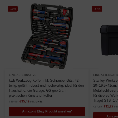
-11%
-37%
EINE ALTERNATIVE
EINE ALTERNATI
kwb Werkzeug-Koffer inkl. Schrauber-Bits, 42-
Stanley Werkze
teilig, gefüllt, robust und hochwertig, ideal für den
20×19,5x41cm, 
Haushalt o. die Garage, GS geprüft, im
Metallschließen,
praktischen Kunststoffkoffer
für diverse Wer
Trage) STST1-7
€
35,49
€
39,99
inkl. MwSt.
€
11,27
€
17,85
ink
Amazon / Ebay Produkt ansehen*
Amazon