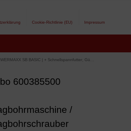
tzerklärung
Cookie-Richtlinie (EU)
Impressum
aken; 2 Akkus; Ladegerät; Koffer(LI-Ion 10,8V 2Ah / 1,12 kg / bis zu 34 Nm)
bo 600385500
agbohrmaschine /
agbohrschrauber