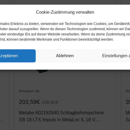
Cookie-Zustimmung verwalten
timales Erlebnis zu bieten, verwenden wir Technologien wie Cookies, um Geräteinf
/oder darauf zuzugreifen. Wenn du diesen Technologien zustimmst, können wir Da
oder eindeutige IDs auf dieser Website verarbeiten. Wenn du deine Zustimmung nich
ehst, können bestimmte Merkmale und Funktionen beeinträchtigt werden.
zeptieren
Ablehnen
Einstellungen
Amazon.de
A
203,59€
3
238,82€
Metabo 602192840 Schlagbohrmaschine
M
er
SB 18 LTX Impuls in MetaLoc II, 18 V,
S
Schwarz, Grün, Grau
(6