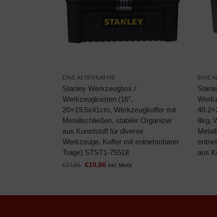
EINE ALTERNATIVE
EINE 
Stanley Werkzeugbox /
Stanl
Werkzeugkasten (16″,
Werkz
20×19,5x41cm, Werkzeugkoffer mit
48.2×
Metallschließen, stabiler Organizer
8kg, 
aus Kunststoff für diverse
Metall
Werkzeuge, Koffer mit entnehmbarer
entne
Trage) STST1-75518
aus K
€
10,86
€
17,85
inkl. MwSt.