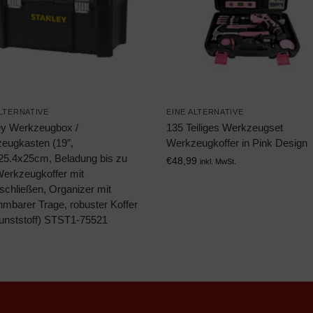
ALTERNATIVE
EINE ALTERNATIVE
ey Werkzeugbox /
135 Teiliges Werkzeugset
eugkasten (19″,
Werkzeugkoffer in Pink Design
25.4x25cm, Beladung bis zu
€
48,99
inkl. MwSt.
Werkzeugkoffer mit
schließen, Organizer mit
hmbarer Trage, robuster Koffer
unststoff) STST1-75521