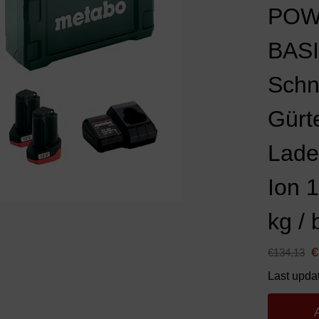
POW
BASI
Schn
Gürt
Ladeg
Ion 
kg /
€
€
134,13
Last upda