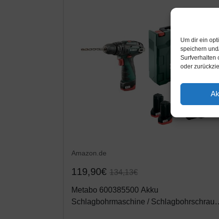
Um dir ein op
speichern und
Surfverhalten 
oder zurückzi
Ak
Amazon.de
119,90€
134,13€
Metabo 600385500 Akku
Schlagbohrmaschine / Schlagbohrschraub
POWERMAXX SB BASIC | +