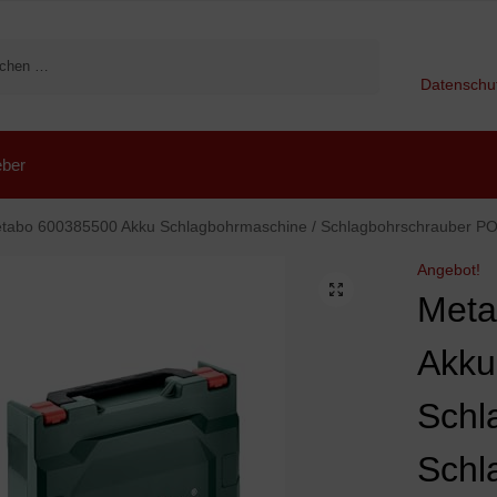
Suchen
Datenschu
ber
bo 600385500 Akku Schlagbohrmaschine / Schlagbohrschrauber POWERMAXX SB BASIC | + Schnellspannfutter; Gürtelh
Angebot!
Meta
Akku
Schl
Schl