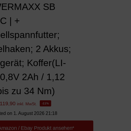
ERMAXX SB
C | +
ellspannfutter;
elhaken; 2 Akkus;
erät; Koffer(LI-
10,8V 2Ah / 1,12
 bis zu 34 Nm)
119,90
inkl. MwSt.
-11%
ted on 1. August 2026 21:18
Amazon / Ebay Produkt ansehen*