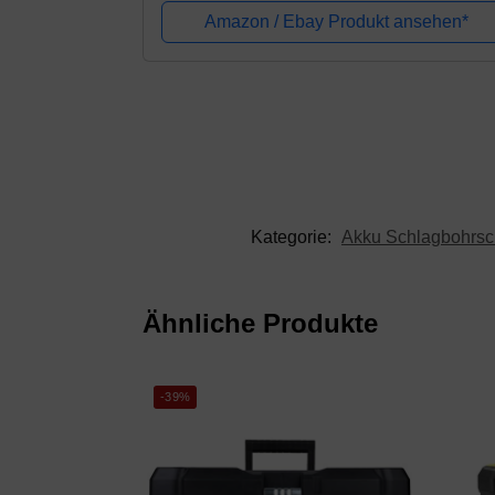
Schnellspannfutter; Gürtelhaken; 2 Akkus;
Amazon / Ebay Produkt ansehen*
Ladegerät; Koffer(LI-Ion...
Kategorie:
Akku Schlagbohrsc
Ähnliche Produkte
-39%