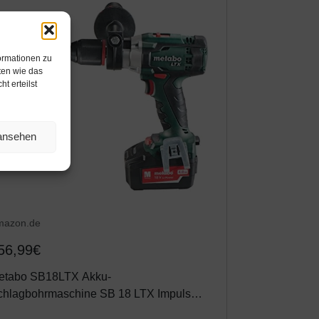
ormationen zu
ten wie das
t erteilst
 ansehen
mazon.de
56,99€
etabo SB18LTX Akku-
chlagbohrmaschine SB 18 LTX Impuls
02192500) Kunststoffkoffer 18V 2x4Ah Li-