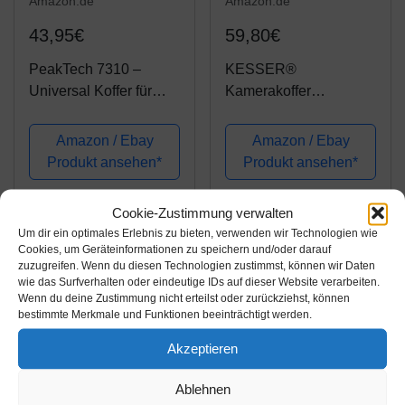
Amazon.de
Amazon.de
43,95€
59,80€
PeakTech 7310 –
KESSER®
Universal Koffer für
Kamerakoffer
Messgeräte, Robuster
unisversal,
Tragekoffer, Werkzeug
wasserdicht, Outdoor,
Amazon / Ebay
Amazon / Ebay
Aufbewahrung,
wetterfester,
Produkt ansehen*
Produkt ansehen*
Würfelschaum Platten,
staubdichter, Koffer,
Schaumstoff
Fotokoffer mit Einlage
Cookie-Zustimmung verwalten
Polsterung,
für Kamera Objektive
-5%
Um dir ein optimales Erlebnis zu bieten, verwenden wir Technologien wie
Abschließbar,...
und Zubehör,
Cookies, um Geräteinformationen zu speichern und/oder darauf
zuzugreifen. Wenn du diesen Technologien zustimmst, können wir Daten
wie das Surfverhalten oder eindeutige IDs auf dieser Website verarbeiten.
Wenn du deine Zustimmung nicht erteilst oder zurückziehst, können
bestimmte Merkmale und Funktionen beeinträchtigt werden.
Akzeptieren
Ablehnen
Amazon.de
Amazon.de