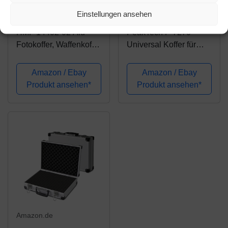
45,98€
44,95€
Einstellungen ansehen
47,48€
HMF 14402-02 Alu
PeakTech P 7270 –
Fotokoffer, Waffenkoffer
Universal Koffer für
mit Rasterschaumstoff |
Messgeräte, Robuster
46 x 33 x 15 cm
Tragekoffer, Werkzeug
Amazon / Ebay
Amazon / Ebay
Aufbewahrung,
Produkt ansehen*
Produkt ansehen*
Würfelschaum Platten,
Schaumstoff
Polsterung,
abschließbar,...
Amazon.de