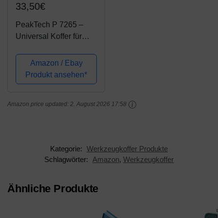
33,50€
PeakTech P 7265 –
Universal Koffer für
Messgeräte, Robuster
Tragekoffer, Werkzeug
Amazon / Ebay
Aufbewahrung,
Produkt ansehen*
Würfelschaum Platten,
Schaumstoff
Amazon price updated:
2. August 2026 17:58
Polsterung,
abschließbar,...
Kategorie:
Werkzeugkoffer Produkte
Schlagwörter:
Amazon
,
Werkzeugkoffer
Ähnliche Produkte