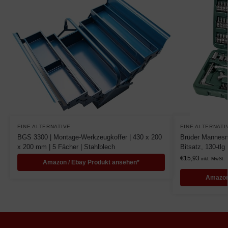
EINE ALTERNATIVE
EINE ALTERNATI
BGS 3300 | Montage-Werkzeugkoffer | 430 x 200
Brüder Mannesm
x 200 mm | 5 Fächer | Stahlblech
Bitsatz, 130-tlg
€
15,93
inkl. MwSt.
Amazon / Ebay Produkt ansehen*
Amazon