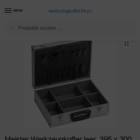
werkzeugkoffer24.eu
MENU
Suchen
Start
Werkzeugkoffer Produkte
Meister Werkzeugkoffer leer, 395 x 300 x 130 mm – Verstärkter Rücken – Individuelle Fachaufteilung – Abschließbar / Werkzeugkiste / Organizer / Alu-Koffer leer / 9095130
/
/
Meister Werkzeugkoffer leer, 395 x 300