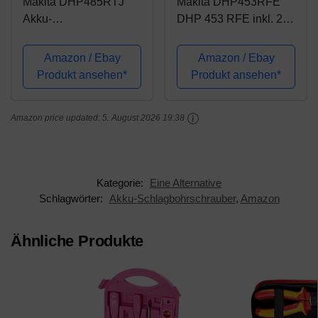
Makita DHP485RTJ
Makita DHP453RFE
Akku-
DHP 453 RFE inkl. 2
Schlagbohrschrauber
Akkus Akku-
18,0V
Schlagbohrschrauber,
Amazon / Ebay
Amazon / Ebay
18 V, Schwarz, Blau
Produkt ansehen*
Produkt ansehen*
Amazon price updated:
5. August 2026 19:38
Kategorie:
Eine Alternative
Schlagwörter:
Akku-Schlagbohrschrauber
,
Amazon
Ähnliche Produkte