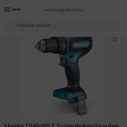
werkzeugkoffer24.eu
MENU
Suchen
Start
Eine Alternative
Makita DHP485Z Schlagbohrschrauber 18,0V (ohne Akku/ohne Ladegerät), 18 V, Schwarz, Blau
/
/
Makita DHP485Z Schlagbohrschrauber