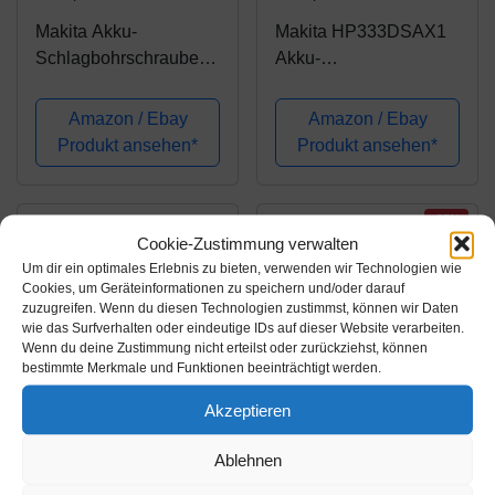
Makita Akku-
Makita HP333DSAX1
Schlagbohrschrauber 2
Akku-
x 18V 3Ah, im Alukoffer
Schlagbohrschrauber
inkl. 96-tlg. Zubehörset
12 V max. / 2,0 Ah, 2
Amazon / Ebay
Amazon / Ebay
DHP453RFX2
Akkus + Ladegerät in
Produkt ansehen*
Produkt ansehen*
Transportkoffer
-35%
Cookie-Zustimmung verwalten
Um dir ein optimales Erlebnis zu bieten, verwenden wir Technologien wie
Cookies, um Geräteinformationen zu speichern und/oder darauf
zuzugreifen. Wenn du diesen Technologien zustimmst, können wir Daten
wie das Surfverhalten oder eindeutige IDs auf dieser Website verarbeiten.
Wenn du deine Zustimmung nicht erteilst oder zurückziehst, können
bestimmte Merkmale und Funktionen beeinträchtigt werden.
Akzeptieren
Amazon.de
Amazon.de
Ablehnen
93,91€
115,95€
179,80€