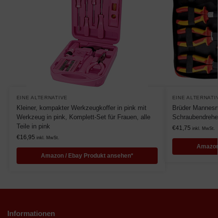
EINE ALTERNATIVE
EINE ALTERNATI
Kleiner, kompakter Werkzeugkoffer in pink mit
Brüder Mannes
Werkzeug in pink, Komplett-Set für Frauen, alle
Schraubendreher
Teile in pink
€
41,75
inkl. MwSt.
€
16,95
inkl. MwSt.
Amazon
Amazon / Ebay Produkt ansehen*
Informationen