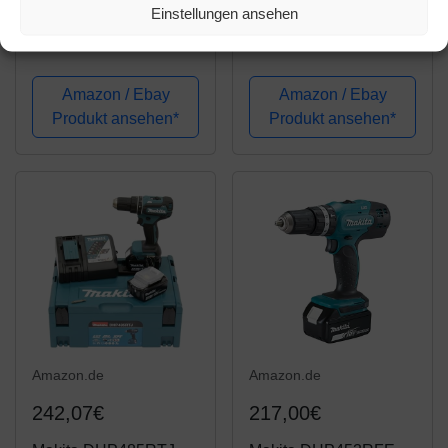
Einstellungen ansehen
Makita DHP485Z
DHP484Z Akku-
Schlagbohrschrauber
Schlagbohrschrauber
18,0V (ohne Akku/ohne
18,0 V (ohne Akku,
Ladegerät), 18 V,
ohne Ladegerät)
Amazon / Ebay
Amazon / Ebay
Schwarz, Blau
Produkt ansehen*
Produkt ansehen*
Amazon.de
Amazon.de
242,07€
217,00€