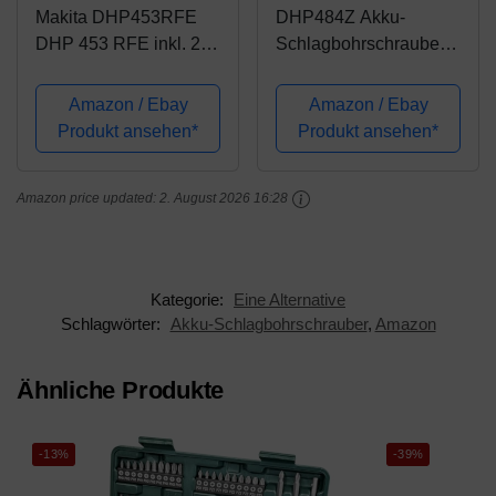
Makita DHP453RFE
DHP484Z Akku-
DHP 453 RFE inkl. 2
Schlagbohrschrauber
Akkus Akku-
18,0 V (ohne Akku,
Schlagbohrschrauber,
ohne Ladegerät)
Amazon / Ebay
Amazon / Ebay
18 V, Schwarz, Blau
Produkt ansehen*
Produkt ansehen*
Amazon price updated:
2. August 2026 16:28
Kategorie:
Eine Alternative
Schlagwörter:
Akku-Schlagbohrschrauber
,
Amazon
Ähnliche Produkte
-13%
-39%