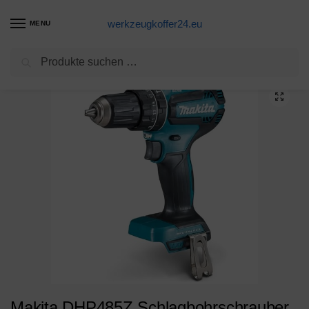
werkzeugkoffer24.eu
MENU
Suchen
Start
Eine Alternative
Makita DHP485Z Schlagbohrschrauber 18,0V (ohne Akku/ohne Ladegerät), 18 V, Schwarz, Blau
/
/
Makita DHP485Z Schlagbohrschrauber