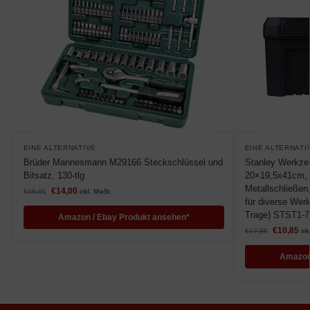
EINE ALTERNATIVE
EINE ALTERNATI
Brüder Mannesmann M29166 Steckschlüssel und
Stanley Werkze
Bitsatz, 130-tlg
20×19,5x41cm, 
Metallschließen,
€
14,00
€
16,01
inkl. MwSt.
für diverse Wer
Trage) STST1-7
Amazon / Ebay Produkt ansehen*
€
10,85
€
17,85
ink
Amazon