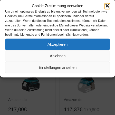
Cookie-Zustimmung verwalten
Makita Akku-
Makita DHP485Z
Um dir ein optimales Erlebnis zu bieten, verwenden wir Technologien wie
Schlagbohrschrauber 2
Schlagbohrschrauber
Cookies, um Geräteinformationen zu speichern und/oder darauf
x 18V 3Ah, im Alukoffer
18,0V (ohne Akku/ohne
zuzugreifen. Wenn du diesen Technologien zustimmst, können wir Daten
wie das Surfverhalten oder eindeutige IDs auf dieser Website verarbeiten.
inkl. 96-tlg. Zubehörset
Ladegerät), 18 V,
Amazon / Ebay
Amazon / Ebay
Wenn du deine Zustimmung nicht erteilst oder zurückziehst, können
DHP453RFX2
Schwarz, Blau
Produkt ansehen*
Produkt ansehen*
bestimmte Merkmale und Funktionen beeinträchtigt werden.
Akzeptieren
-34%
Ablehnen
Einstellungen ansehen
Amazon.de
Amazon.de
217,00€
117,37€
179,80€