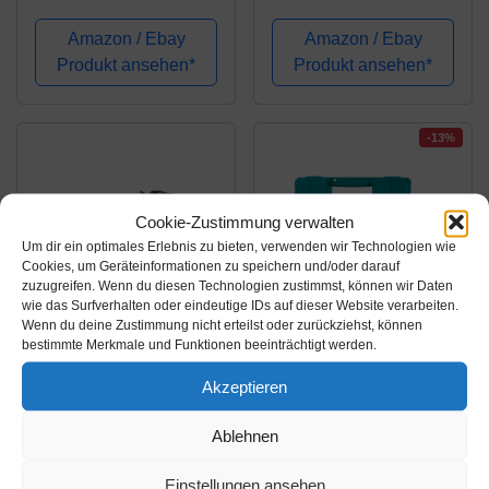
Bohrmaschine, 60 Teile
Amazon / Ebay
Amazon / Ebay
Produkt ansehen*
Produkt ansehen*
-13%
Cookie-Zustimmung verwalten
Um dir ein optimales Erlebnis zu bieten, verwenden wir Technologien wie
Cookies, um Geräteinformationen zu speichern und/oder darauf
zuzugreifen. Wenn du diesen Technologien zustimmst, können wir Daten
wie das Surfverhalten oder eindeutige IDs auf dieser Website verarbeiten.
Wenn du deine Zustimmung nicht erteilst oder zurückziehst, können
Amazon.de
Amazon.de
bestimmte Merkmale und Funktionen beeinträchtigt werden.
206,00€
77,95€
Akzeptieren
90,37€
Makita HP457DWE10
Makita Akku-
Ablehnen
Akku-
Stabschrauber (mit
Schlagbohrschrauber-
81tlg. Zubehör, 6 W, 3.6
Einstellungen ansehen