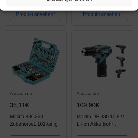
Set inkl. 74tlg. Zubehör
V) DF001DW
Amazon / Ebay
Amazon / Ebay
Produkt ansehen*
Produkt ansehen*
Amazon.de
Amazon.de
35,11€
109,90€
Makita 98C263
Makita DF 330 10,8 V
Zubehörset, 101-teilig
Li-Ion Akku Bohr
Schrauber blau Solo -