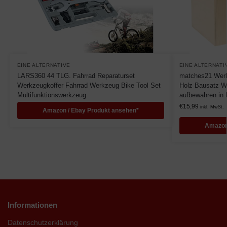
EINE ALTERNATIVE
EINE ALTERNATI
LARS360 44 TLG. Fahrrad Reparaturset
matches21 Werk
Werkzeugkoffer Fahrrad Werkzeug Bike Tool Set
Holz Bausatz W
Multifunktionswerkzeug
aufbewahren in
€
15,99
inkl. MwSt.
Amazon / Ebay Produkt ansehen*
Amazon
Informationen
Datenschutzerklärung