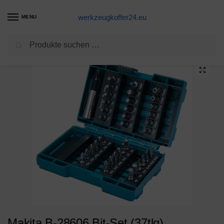
werkzeugkoffer24.eu
MENU
Suchen
Start
Akkuschrauber Produkte
Makita B-28606 Bit-Set (37tlg)
/
/
Makita B-28606 Bit-Set (37tlg)