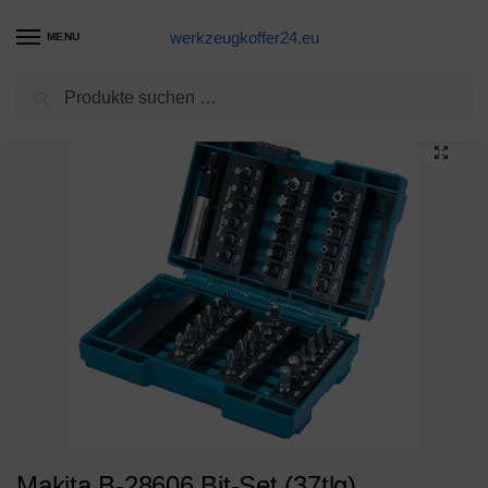
werkzeugkoffer24.eu
MENU
Suchen
Start
Akkuschrauber Produkte
Makita B-28606 Bit-Set (37tlg)
/
/
Makita B-28606 Bit-Set (37tlg)