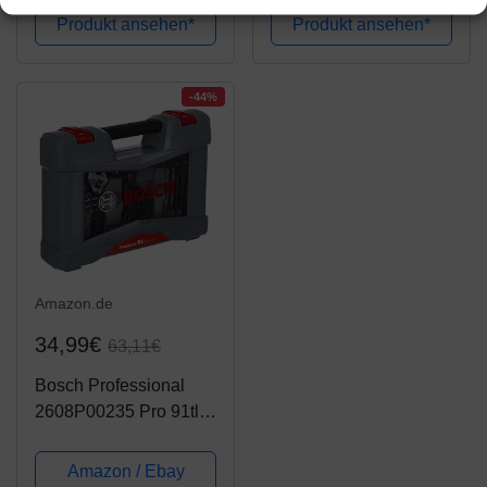
Rollgabelschlüssel
Produkt ansehen*
Produkt ansehen*
-44%
Amazon.de
34,99€
63,11€
Bosch Professional
2608P00235 Pro 91tlg.
Bohrer- und Bit-Set
Premium, 91 Stück
Amazon / Ebay