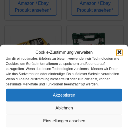
harte Schrauber Bits,
Amazon / Ebay
Amazon / Ebay
mit Universalhalter)
Produkt ansehen*
Produkt ansehen*
Cookie-Zustimmung verwalten
Um dir ein optimales Erlebnis zu bieten, verwenden wir Technologien wie
Cookies, um Geräteinformationen zu speichern und/oder darauf
zuzugreifen. Wenn du diesen Technologien zustimmst, können wir Daten
wie das Surfverhalten oder eindeutige IDs auf dieser Website verarbeiten.
Wenn du deine Zustimmung nicht erteilst oder zurückziehst, können
Amazon.de
Amazon.de
bestimmte Merkmale und Funktionen beeinträchtigt werden.
22,95€
27,47€
Akzeptieren
Dewalt DT71572-QZ
Bosch 83tlg. V-Line
Ablehnen
Schrauberbit-Set in
Titanium-Bohrer- und
Minisafe,45-tlg
Bit-Set mit LED-
Einstellungen ansehen
Taschenlampe und
Amazon / Ebay
Amazon / Ebay