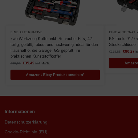
EINE ALTERNATIVE
EINE ALTERNATI
kwb Werkzeug-Koffer inkl. Schrauber-Bits, 42-
KS Tools 917.07
teilig, gefüllt, robust und hochwertig, ideal für den
Steckschlüssel-
Haushalt o. die Garage, GS geprüft, im
€
80,27
€
118,88
i
praktischen Kunststoffkoffer
€
35,49
Amazon
€
39,99
inkl. MwSt.
Amazon / Ebay Produkt ansehen*
Informationen
Datenschutzerklärung
Cookie-Richtlinie (EU)