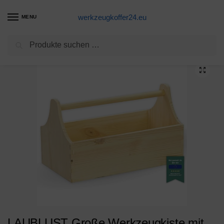
werkzeugkoffer24.eu
MENU
Suchen
Start
Werkzeugkoffer Produkte
LAUBLUST Große Werkzeugkiste mit Griff – 34 x 18 x 20 cm, Natur, FSC® | Aufbewahrungs-Kiste aus Holz | Geschenkverpackung | Blumen-Kasten | Dekobox | Bastel-Kasten | Spielzeugtrage | Flaschen-Korb
/
/
LAUBLUST Große Werkzeugkiste mit