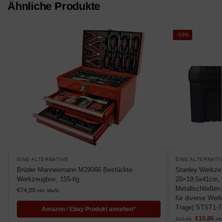
Ähnliche Produkte
-39%
EINE ALTERNATIVE
EINE ALTERNATI
Brüder Mannesmann M29066 Bestückte
Stanley Werkze
Werkzeugbox, 155-tlg
20×19,5x41cm, 
Metallschließen,
€
74,00
inkl. MwSt.
für diverse Wer
Trage) STST1-7
Amazon / Ebay Produkt ansehen*
€
10,86
€
17,85
ink