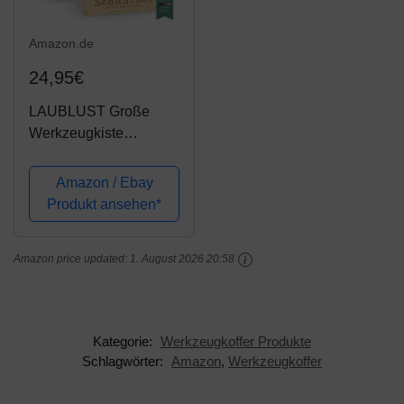
Amazon.de
24,95€
LAUBLUST Große
Werkzeugkiste
Hammer Motiv -
Personalisiert mit
Amazon / Ebay
Individueller Wunsch-
Produkt ansehen*
Gravur - 34 x 18 x 20
cm, Natur, FSC® |
Amazon price updated:
1. August 2026 20:58
Geschenkkiste -...
Kategorie:
Werkzeugkoffer Produkte
Schlagwörter:
Amazon
,
Werkzeugkoffer