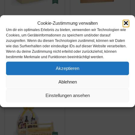
Amazon.de
Amazon.de
Cookie-Zustimmung verwalten
18,90€
39,95€
Um dir ein optimales Erlebnis zu bieten, verwenden wir Technologien wie
Cookies, um Geräteinformationen zu speichern und/oder darauf
zuzugreifen. Wenn du diesen Technologien zustimmst, können wir Daten
LAUBLUST Große
XXL Utensilienkoffer,
wie das Surfverhalten oder eindeutige IDs auf dieser Website verarbeiten.
Werkzeugkiste mit Griff
Malkoffer, Malbox,
Wenn du deine Zustimmung nicht erteilst oder zurückziehst, können
- 34 x 18 x 20 cm,
Pinsel Schatulle Holz
bestimmte Merkmale und Funktionen beeinträchtigt werden.
Natur, FSC® |
Amazon / Ebay
Amazon / Ebay
Akzeptieren
Aufbewahrungs-Kiste
Produkt ansehen*
Produkt ansehen*
aus Holz |
Ablehnen
Geschenkverpackung |
Blumen-Kasten |
Einstellungen ansehen
Dekobox |...