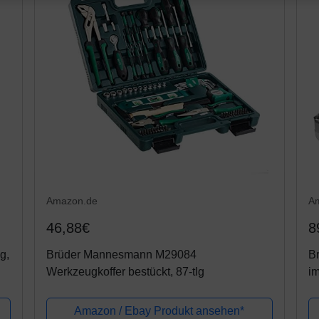
Amazon.de
A
46,88€
8
g,
Brüder Mannesmann M29084
B
Werkzeugkoffer bestückt, 87-tlg
im
Amazon / Ebay Produkt ansehen*