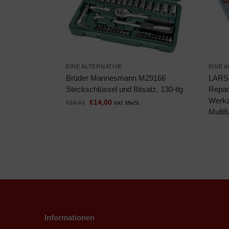
EINE ALTERNATIVE
EINE 
Brüder Mannesmann M29166
LARS3
Steckschlüssel und Bitsatz, 130-tlg
Repar
Werkz
€
14,00
€
16,01
inkl. MwSt.
Multi
Informationen