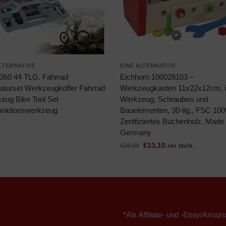
ALTERNATIVE
EINE ALTERNATIVE
60 44 TLG. Fahrrad
Eichhorn 100028103 –
aturset Werkzeugkoffer Fahrrad
Werkzeugkasten 11x22x12cm, i
eug Bike Tool Set
Werkzeug, Schrauben und
funktionswerkzeug
Bauelementen, 30-tlg., FSC 10
Zertifiziertes Buchenholz, Made 
Germany
€
13,10
€
16,99
inkl. MwSt.
*Als Affiliate- und -Ebay/Amazo