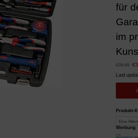
für d
Gara
im p
Kunst
€
€
39,99
Last upda
Produkt-K
Eine Alte
Werbung