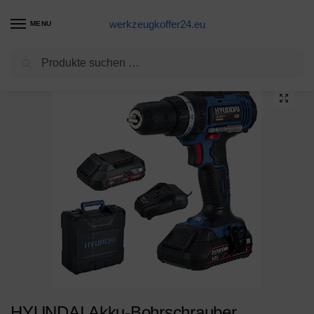
werkzeugkoffer24.eu
MENU
Suchen
Start
Akkubohrschrauber Produkte
HYUNDAI Akku-Bohrschrauber CD1801LI SET2A (Akkubohrer 18V Li-Ionen, Akkuschrauber im Koffer mit 2 Akkus 2.0Ah und Schnellladegerät, inkl. 13-teiligem Zubehör)
/
/
HYUNDAI Akku-Bohrschrauber