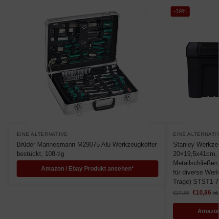
-39%
EINE ALTERNATIVE
EINE ALTERNATI
Brüder Mannesmann M29075 Alu-Werkzeugkoffer
Stanley Werkze
bestückt, 108-tlg
20×19,5x41cm, 
Metallschließen,
Amazon / Ebay Produkt ansehen*
für diverse Wer
Trage) STST1-7
€
10,86
€
17,85
ink
Amazon