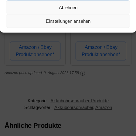
Amazon.de
Amazon.de
Ablehnen
358,52€
99,00€
Einstellungen ansehen
FEIN 71400164000
WORX WX175.9 Akku
Akku Bohrhammer
Bohrschrauber 20V –
Bürstenloser
Akkuschrauber - 60Nm,
Amazon / Ebay
Amazon / Ebay
2-Gang-Getriebe &
Produkt ansehen*
Produkt ansehen*
LED-Licht –
Akkubohrer Set zum
Amazon price updated:
9. August 2026 17:58
Bohren & Schrauben -
ohne Akku &...
Kategorie:
Akkubohrschrauber Produkte
Schlagwörter:
Akkubohrschrauber
,
Amazon
Ähnliche Produkte