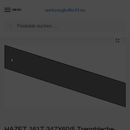
werkzeugkoffer24.eu
MENU
Suchen
Start
Werkzeugwagen Produkte
HAZET 161T-347X60/5 Trennbleche-Satz
/
/
HAZET 161T-347X60/5 Trennbleche-