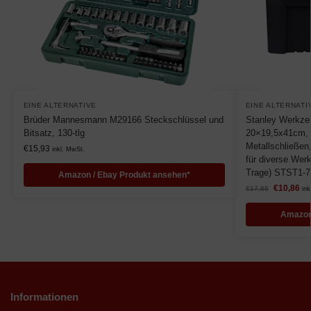
EINE ALTERNATIVE
EINE ALTERNATI
Brüder Mannesmann M29166 Steckschlüssel und
Stanley Werkze
Bitsatz, 130-tlg
20×19,5x41cm, 
Metallschließen,
€
15,93
inkl. MwSt.
für diverse Wer
Trage) STST1-7
Amazon / Ebay Produkt ansehen*
€
10,86
€
17,85
ink
Amazon
Informationen