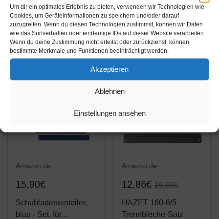
347X60/5 Trennbleche-
Trennbleche-Satz
Um dir ein optimales Erlebnis zu bieten, verwenden wir Technologien wie
Satz
Cookies, um Geräteinformationen zu speichern und/oder darauf
zuzugreifen. Wenn du diesen Technologien zustimmst, können wir Daten
Amazon / Ebay
Amazon / Ebay
wie das Surfverhalten oder eindeutige IDs auf dieser Website verarbeiten.
Produkt ansehen*
Produkt ansehen*
Wenn du deine Zustimmung nicht erteilst oder zurückziehst, können
bestimmte Merkmale und Funktionen beeinträchtigt werden.
Akzeptieren
-22%
Ablehnen
Einstellungen ansehen
Amazon.de
Amazon.de
15,90€
12,86€
16,66€
Schubladeneinteiler,
HAZET 160-6/5
blau - Set, für
Trennbleche-Satz