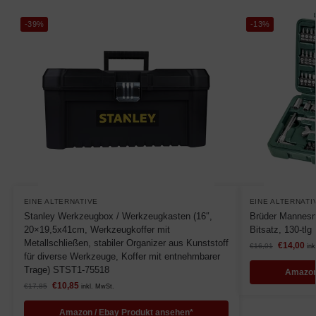
-39%
-13%
EINE ALTERNATIVE
EINE ALTERNATI
Stanley Werkzeugbox / Werkzeugkasten (16″,
Brüder Mannesm
20×19,5x41cm, Werkzeugkoffer mit
Bitsatz, 130-tlg
Metallschließen, stabiler Organizer aus Kunststoff
€
14,00
€
16,01
ink
für diverse Werkzeuge, Koffer mit entnehmbarer
Trage) STST1-75518
Amazon
€
10,85
€
17,85
inkl. MwSt.
Amazon / Ebay Produkt ansehen*