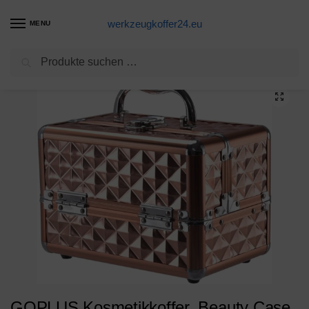
werkzeugkoffer24.eu
MENU
Suchen
Start
Werkzeugkoffer Produkte
GOPLUS Kosmetikkoffer, Beauty Case, Schminkkoffer, Make up Box, Friseurkoffer, Kosmetikkoffer Reise, Multikoffer, Etagenkoffer, Werkzeugkoffer für Make-up (Golden)
/
/
GOPLUS Kosmetikkoffer, Beauty Case,