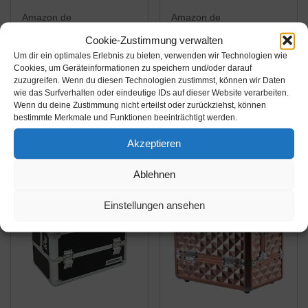
Amazon.de
Amazon.de
Cookie-Zustimmung verwalten
49,95€
49,95€
Um dir ein optimales Erlebnis zu bieten, verwenden wir Technologien wie
Cookies, um Geräteinformationen zu speichern und/oder darauf
anndora®
anndora®
zuzugreifen. Wenn du diesen Technologien zustimmst, können wir Daten
Werkzeugkoffer 24L
Werkzeugkoffer 32
wie das Surfverhalten oder eindeutige IDs auf dieser Website verarbeiten.
Präsentationskoffer
Liter Angelkoffer
Wenn du deine Zustimmung nicht erteilst oder zurückziehst, können
bestimmte Merkmale und Funktionen beeinträchtigt werden.
Etagenkoffer Schwarz
Etagenkoffer 3 Ebenen
Amazon / Ebay
Amazon / Ebay
+ Schlüssel
Schwarz Alu
Produkt ansehen*
Produkt ansehen*
Akzeptieren
Ablehnen
Einstellungen ansehen