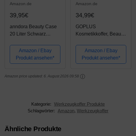
Amazon.de
Amazon.de
39,95€
34,99€
anndora Beauty Case
GOPLUS
20 Liter Schwarz
Kosmetikkoffer, Beauty
Multikoffer Etagenkoffer
Case, Schminkkoffer,
Transportkoffer
Make up Box,
Amazon / Ebay
Amazon / Ebay
Friseurkoffer,
Produkt ansehen*
Produkt ansehen*
Kosmetikkoffer Reise,
Multikoffer,
Amazon price updated:
6. August 2026 09:58
Etagenkoffer,
Werkzeugkoffer für
Make-up...
Kategorie:
Werkzeugkoffer Produkte
Schlagwörter:
Amazon
,
Werkzeugkoffer
Ähnliche Produkte