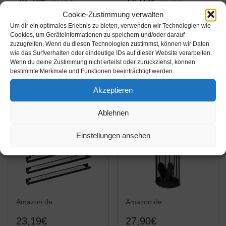
28,78€
14,93€
29,95€
21,30€
Cookie-Zustimmung verwalten
MikaMax – No. 10
KS Tools 11100 Set 3-
Um dir ein optimales Erlebnis zu bieten, verwenden wir Technologien wie
Wrenchware Set –
TLG Besteck
Cookies, um Geräteinformationen zu speichern und/oder darauf
zuzugreifen. Wenn du diesen Technologien zustimmst, können wir Daten
Schraubenschlüssel
wie das Surfverhalten oder eindeutige IDs auf dieser Website verarbeiten.
set – Schlüsselsatz
Amazon / Ebay
Amazon / Ebay
Wenn du deine Zustimmung nicht erteilst oder zurückziehst, können
Steckschlüssel Nr 10 -
bestimmte Merkmale und Funktionen beeinträchtigt werden.
Produkt ansehen*
Produkt ansehen*
Campinggeschirr -
Akzeptieren
Rostfreier Stahl –
25,5x13x3,5 cm –
Ablehnen
Tool...
Einstellungen ansehen
Amazon.de
Amazon.de
23,19€
27,90€