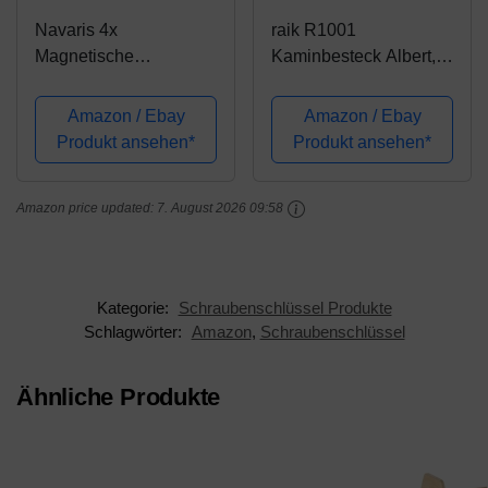
Navaris 4x
raik R1001
Magnetische
Kaminbesteck Albert,
Werkzeughalter Leiste
4-teilig, schwarz,
- ca. 30 cm lang mit
Edelstahlgriffe, 66 cm
Amazon / Ebay
Amazon / Ebay
Montage-Material -
Produkt ansehen*
Produkt ansehen*
Wand Magnetleiste Set
für Werkstatt - Magnet
Amazon price updated:
7. August 2026 09:58
Werkzeug Halterung
Kategorie:
Schraubenschlüssel Produkte
Schlagwörter:
Amazon
,
Schraubenschlüssel
Ähnliche Produkte