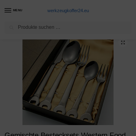
werkzeugkoffer24.eu
MENU
Suchen
Start
Schraubenschlüssel Produkte
Gemischte Bestecksets Western Food Edelstahlbesteck 304 Schraubenschlüssel Steakmesser Gabel Löffel schwarz
/
/
Gemischte Bestecksets Western Food