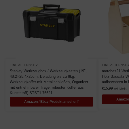
EINE ALTERNATIVE
EINE ALTERNATI
Stanley Werkzeugbox / Werkzeugkasten (19″,
matches21 Werk
48.2×25.4x25cm, Beladung bis zu 8kg,
Holz Bausatz W
Werkzeugkoffer mit Metallschließen, Organizer
aufbewahren in
mit entnehmbarer Trage, robuster Koffer aus
€
15,99
inkl. MwSt.
Kunststoff) STST1-75521
Amazon
Amazon / Ebay Produkt ansehen*