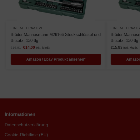
EINE ALTERNATIVE
EINE ALTERNATI
Brüder Mannesmann M29166 Steckschlüssel und
Brüder Mannesm
Bitsatz, 130-tlg
Bitsatz, 130-tlg
€
14,00
€
15,93
€
16,01
inkl. MwSt.
inkl. MwSt.
Amazon / Ebay Produkt ansehen*
Amazon
Informationen
Datenschutzerklärung
Cookie-Richtlinie (EU)