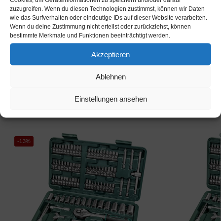
zuzugreifen. Wenn du diesen Technologien zustimmst, können wir Daten
wie das Surfverhalten oder eindeutige IDs auf dieser Website verarbeiten.
Wenn du deine Zustimmung nicht erteilst oder zurückziehst, können
Beschreibung
bestimmte Merkmale und Funktionen beeinträchtigt werden.
Akzeptieren
Kategorie:
Werkzeugtrolley Produkte
Ablehnen
Schlagwörter:
Ebay
,
Werkzeugtrolley
Einstellungen ansehen
Ähnliche Produkte
-13%