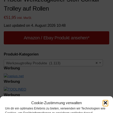
Trolley auf Rollen
€
51,95
inkl. MwSt.
Last updated on 4. August 2026 10:48
Amazon / Ebay Produkt ansehen*
Produkt-Kategorien
Werkzeugtrolley Produkte (1.113)
×
Werbung
Werbung
Werbung
Cookie-Zustimmung verwalten
Um dir ein optimales Erlebnis zu bieten, verwenden wir Technologien wie
Cookies, um Geräteinformationen zu speichern und/oder darauf