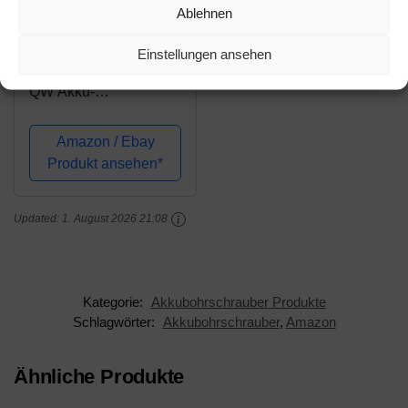
Amazon.de
Ablehnen
144,42€
Einstellungen ansehen
DeWALT DCD708D2T-
QW Akku-
Bohrschrauber 18 V, 2
Ah, Schwarz/Gelb
Amazon / Ebay
Produkt ansehen*
Updated:
1. August 2026 21:08
Kategorie:
Akkubohrschrauber Produkte
Schlagwörter:
Akkubohrschrauber
,
Amazon
Ähnliche Produkte