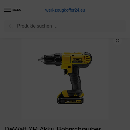
werkzeugkoffer24.eu
MENU
Suchen
Start
Akkubohrschrauber Produkte
DeWalt XR Akku-Bohrschrauber DCD771C2 – Akkubohrer mit 2-Gang-Vollmetallgetriebe & LED-Arbeitslicht – Robust und universell einsetzbar – 1 x Akkuschrauber Li-Ion 18 V + 2 Akkus
/
/
DeWalt XR Akku-Bohrschrauber