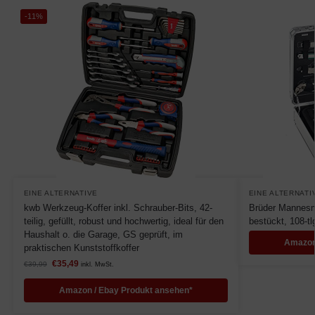
-11%
EINE ALTERNATIVE
EINE ALTERNATI
kwb Werkzeug-Koffer inkl. Schrauber-Bits, 42-
Brüder Mannesm
teilig, gefüllt, robust und hochwertig, ideal für den
bestückt, 108-tl
Haushalt o. die Garage, GS geprüft, im
Amazon
praktischen Kunststoffkoffer
€
35,49
€
39,99
inkl. MwSt.
Amazon / Ebay Produkt ansehen*