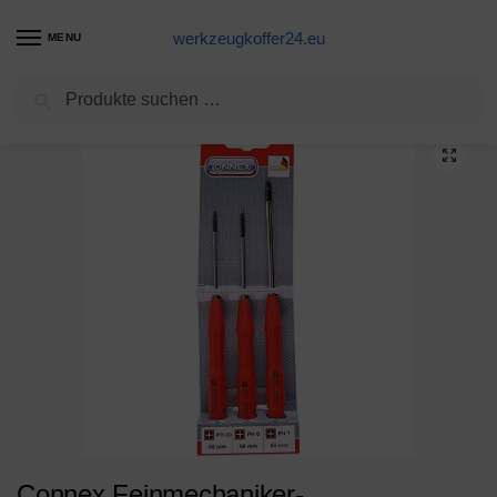
werkzeugkoffer24.eu
MENU
Suchen
Start
Schraubendreher Schraubenzieher Produkte
Connex Feinmechaniker-Schraubendrehersatz 3-teilig, PH 00,0,1, COXT977613
/
/
Connex Feinmechaniker-