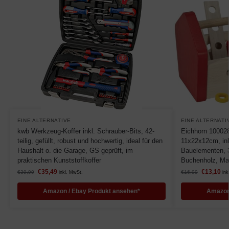
EINE ALTERNATIVE
EINE ALTERNATI
kwb Werkzeug-Koffer inkl. Schrauber-Bits, 42-
Eichhorn 10002
teilig, gefüllt, robust und hochwertig, ideal für den
11x22x12cm, in
Haushalt o. die Garage, GS geprüft, im
Bauelementen, 3
praktischen Kunststoffkoffer
Buchenholz, Ma
€
35,49
€
13,10
€
39,99
€
16,99
inkl. MwSt.
ink
Amazon / Ebay Produkt ansehen*
Amazon