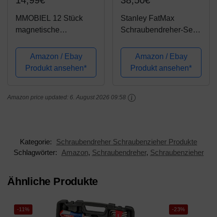
14,99€
38,50€
MMOBIEL 12 Stück
Stanley FatMax
magnetische
Schraubendreher-Set
Schraubenzieher Set
(SL3/4/5.5/6.5/8;PH00/
für Smartphones
0/1/2, Spannungstester,
Amazon / Ebay
Amazon / Ebay
iPhone iPad MacBook
SoftGrip, 10-teilig,
Produkt ansehen*
Produkt ansehen*
Pro & Air Laptop Tablet
Koffer) 0-65-439
T2 T3 T4 T5 T8 T8
Amazon price updated:
6. August 2026 09:58
PH00 PH000
Pentalobe 0,8 1,2,...
Kategorie:
Schraubendreher Schraubenzieher Produkte
Schlagwörter:
Amazon
,
Schraubendreher
,
Schraubenzieher
Ähnliche Produkte
-11%
-23%