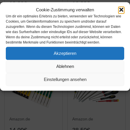
10,99€
16,99€
Cookie-Zustimmung verwalten
Connex
Meister
Um dir ein optimales Erlebnis zu bieten, verwenden wir Technologien wie
Cookies, um Geräteinformationen zu speichern und/oder darauf
Feinmechaniker-
Feinmechaniker-Set
zuzugreifen. Wenn du diesen Technologien zustimmst, können wir Daten
Schraubendrehersatz
108-teilig - Reparatur-
wie das Surfverhalten oder eindeutige IDs auf dieser Website verarbeiten.
3-teilig, PH 00,0,1,
Set für Smartphones,
Wenn du deine Zustimmung nicht erteilst oder zurückziehst, können
Amazon / Ebay
Amazon / Ebay
bestimmte Merkmale und Funktionen beeinträchtigt werden.
COXT977613
Tablets, PCs,
Produkt ansehen*
Produkt ansehen*
Konsolen, Kameras,
Akzeptieren
Uhren, Brillen,
Modellbau & Co. /
Ablehnen
Repair-Tool-Kit /...
Einstellungen ansehen
Amazon.de
Amazon.de