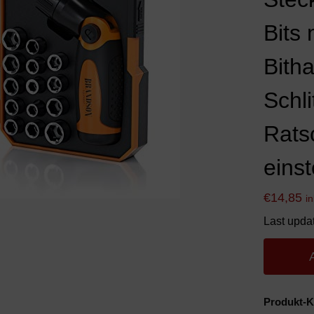
Bits
Bitha
Schli
Rats
eins
€
14,85
i
Last upda
Produkt-K