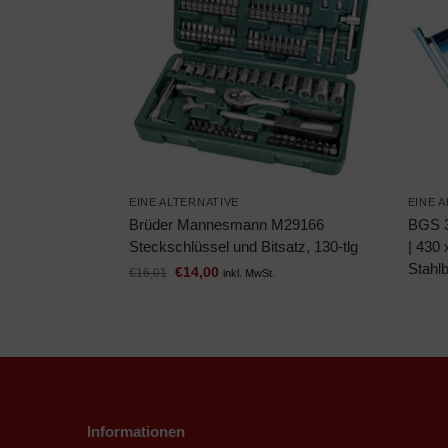
EINE ALTERNATIVE
EINE 
Brüder Mannesmann M29166
BGS 3
Steckschlüssel und Bitsatz, 130-tlg
| 430 
Stahl
€
14,00
€
16,01
inkl. MwSt.
Informationen