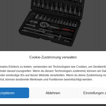
Amazon.de
Cookie-Zustimmung verwalten
A
23,99€
1
timales Erlebnis zu bieten, verwenden wir Technologien wie Cookies, um Geräteinf
/oder darauf zuzugreifen. Wenn du diesen Technologien zustimmst, können wir Da
,
Wopeite Steckschlüsselsatz 46-teilig
Br
oder eindeutige IDs auf dieser Website verarbeiten. Wenn du deine Zustimmung nich
ehst, können bestimmte Merkmale und Funktionen beeinträchtigt werden.
Steckschlüssel Satz mit Knarre und Adapter
W
Werkzeug aus Chrom-Vanadium Stahl 1/4
St
Zoll
Bi
zeptieren
Ablehnen
Einstellungen
Amazon / Ebay Produkt ansehen*