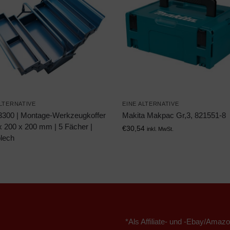
ALTERNATIVE
EINE ALTERNATIVE
300 | Montage-Werkzeugkoffer
Makita Makpac Gr,3, 821551-8
x 200 x 200 mm | 5 Fächer |
€
30,54
inkl. MwSt.
blech
*Als Affiliate- und -Ebay/Amazo