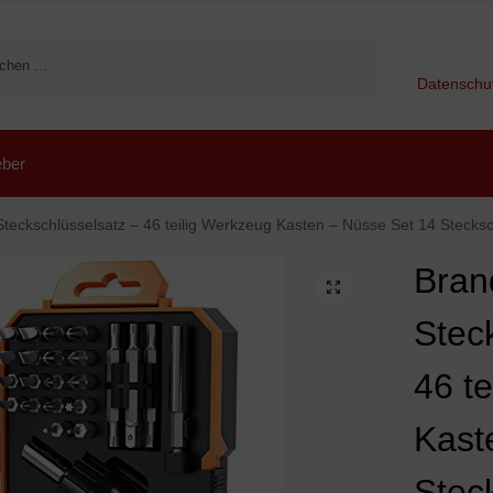
Suchen
Datenschu
ber
chlüsselsatz – 46 teilig Werkzeug Kasten – Nüsse Set 14 Steckschlüssel – 29 Bits magnetischer Bithal
Bran
Stec
46 t
Kast
Stec