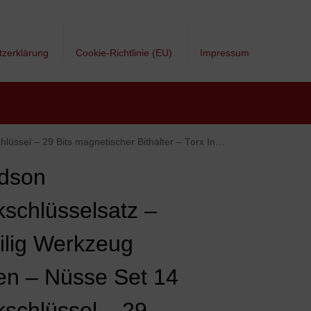
tzerklärung
Cookie-Richtlinie (EU)
Impressum
ter – Torx Inbus Schlitz Kreuzschlitz Ratsche mit einstellbarem Winkel
dson
kschlüsselsatz –
eilig Werkzeug
en – Nüsse Set 14
kschlüssel – 29