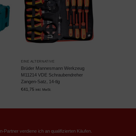
EINE ALTERNATIVE
Brüder Mannesmann Werkzeug
M11214 VDE Schraubendreher
Zangen-Satz, 14-tlg
€
41,75
inkl. MwSt.
n-Partner verdiene ich an qualifizierten Käufen.