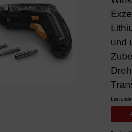
Exze
Lith
und 
Zube
Dreh
Tran
Last upda