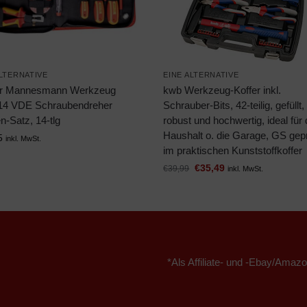
ALTERNATIVE
EINE ALTERNATIVE
r Mannesmann Werkzeug
kwb Werkzeug-Koffer inkl.
4 VDE Schraubendreher
Schrauber-Bits, 42-teilig, gefüllt,
n-Satz, 14-tlg
robust und hochwertig, ideal für
Haushalt o. die Garage, GS gepr
5
inkl. MwSt.
im praktischen Kunststoffkoffer
€
35,49
€
39,99
inkl. MwSt.
*Als Affiliate- und -Ebay/Amazo