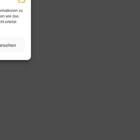
ormationen zu
ten wie das
t erteilst
 ansehen