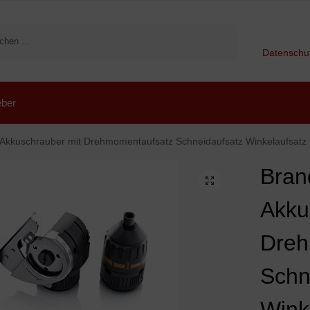
Suchen
Datenschu
ber
chrauber mit Drehmomentaufsatz Schneidaufsatz Winkelaufsatz Exzenteraufsatz 1,5 Ah Lithium Ionen Akku
Bran
Akku
Dreh
Schn
Wink