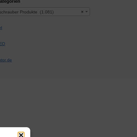
ategorien
schrauber Produkte (1.081)
×