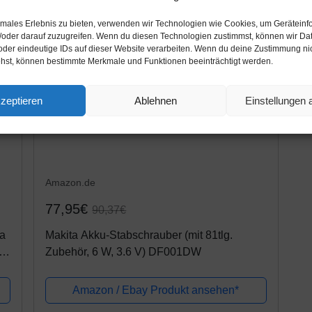
timales Erlebnis zu bieten, verwenden wir Technologien wie Cookies, um Geräteinf
/oder darauf zuzugreifen. Wenn du diesen Technologien zustimmst, können wir Da
oder eindeutige IDs auf dieser Website verarbeiten. Wenn du deine Zustimmung nich
ehst, können bestimmte Merkmale und Funktionen beeinträchtigt werden.
zeptieren
Ablehnen
Einstellungen
Amazon.de
77,95€
90,37€
ía
Makita Akku-Stabschrauber (mit 81tlg.
 V
Zubehör, 6 W, 3.6 V) DF001DW
Amazon / Ebay Produkt ansehen*