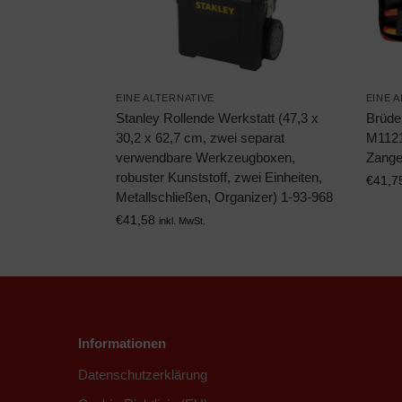
EINE ALTERNATIVE
EINE 
Stanley Rollende Werkstatt (47,3 x
Brüde
30,2 x 62,7 cm, zwei separat
M1121
verwendbare Werkzeugboxen,
Zange
robuster Kunststoff, zwei Einheiten,
€
41,7
Metallschließen, Organizer) 1-93-968
€
41,58
inkl. MwSt.
Informationen
Datenschutzerklärung