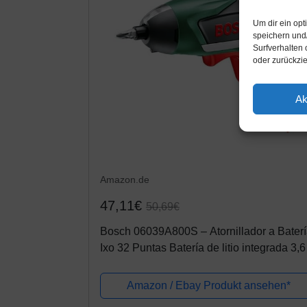
Um dir ein op
speichern und
Surfverhalten 
oder zurückzi
Ak
Amazon.de
47,11€
50,69€
Bosch 06039A800S – Atornillador a Bater
Ixo 32 Puntas Batería de litio integrada 3,6
1,5 Ah. Luz Powerlight Máx pro Apriete 4,5
Nm. 215 RPM im Urlaub.
Amazon / Ebay Produkt ansehen*