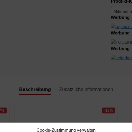
Produkt-K
Akkubohr
Werbung
Werbung
Werbung
Beschreibung
Zusätzliche Informationen
-7%
-13%
Cookie-Zustimmung verwalten