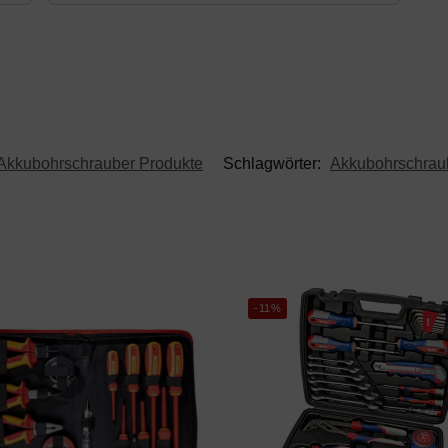
Akkubohrschrauber Produkte
Schlagwörter:
Akkubohrschrau
-11%