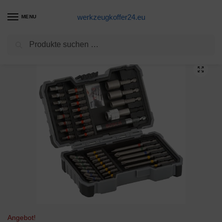
werkzeugkoffer24.eu
MENU
Suchen
Start
Steckschlüsselsatz Produkte
Bosch Professional 43tlg. Schrauber Bit Set (Zubehör Bohrschrauber)
/
/
Angebot!