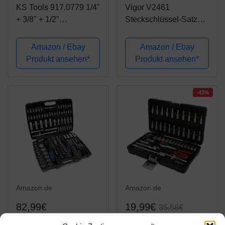
KS Tools 917.0779 1/4"
Vigor V2461
+ 3/8" + 1/2"
Steckschlüssel-Satz
Steckschlüssel-Satz,
Vierkant (6,3 mm, 1/4
179-tlg.
Zoll, 10 mm, 3/8 Zoll,
Amazon / Ebay
Amazon / Ebay
12,5 mm, 1/2 Zoll, 172-
Produkt ansehen*
Produkt ansehen*
teilig
-43%
Amazon.de
Amazon.de
82,99€
19,99€
35,58€