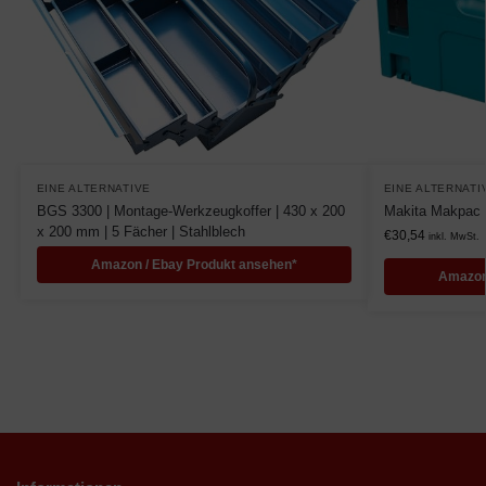
EINE ALTERNATIVE
EINE ALTERNATI
BGS 3300 | Montage-Werkzeugkoffer | 430 x 200
Makita Makpac 
x 200 mm | 5 Fächer | Stahlblech
€
30,54
inkl. MwSt.
Amazon / Ebay Produkt ansehen*
Amazon