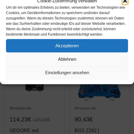
Cookie-Zustimmung verwalten
Wiltec Steckschlüssel
KS Tools 917.0648 1/4"
Um dir ein optimales Erlebnis zu bieten, verwenden wir Technologien wie
Set 172 TLG
CLASSIC
Cookies, um Geräteinformationen zu speichern und/oder darauf
Ratschenkasten
Steckschlüssel-Satz,
zuzugreifen. Wenn du diesen Technologien zustimmst, können wir Daten
Knarrenkasten
48-teilig, Sechskant,
wie das Surfverhalten oder eindeutige IDs auf dieser Website verarbeiten.
Amazon / Ebay
Amazon / Ebay
Wenn du deine Zustimmung nicht erteilst oder zurückziehst, können
Steckschlüssel-Satz
FlankTraction-Profil,
Produkt ansehen*
Produkt ansehen*
bestimmte Merkmale und Funktionen beeinträchtigt werden.
Nusskasten 1/4" 1/2"
matt satiniert, Chrom
3/8
Vanadium,
Akzeptieren
Sechskantschlüssel,...
-21%
Ablehnen
Einstellungen ansehen
Amazon.de
Amazon.de
114,23€
90,43€
145,00€
GEDORE red
BGS 2292 |