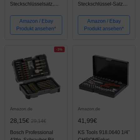
Steckschlüsselsatz,
Steckschlüssel-Satz
172-teilig, Mit
Wellenprofil | 192-tlg. |
Umschaltknarre,
Antrieb 6,3 mm (1/4") /
Amazon / Ebay
Amazon / Ebay
Ratschen,
10 mm (3/8") / 12,5 mm
Produkt ansehen*
Produkt ansehen*
Steckschlüssel und
(1/2") | inkl. Koffer
Bitsatz
-3%
Amazon.de
Amazon.de
28,15€
41,99€
29,14€
Bosch Professional
KS Tools 918.0640 1/4"
43tlg. Schrauber Bit
CHROMEplus