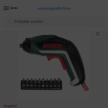
werkzeugkoffer24.eu
MENU
Suchen
Start
Akkuschrauber Produkte
Bosch Akkuschrauber IXO (5. Generation, in Aufbewahrungsbox)
/
/
Angebot!