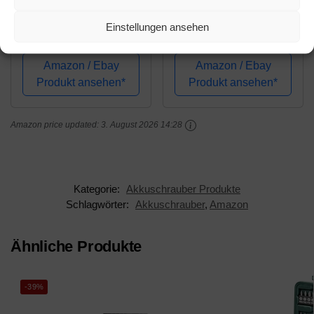
Bosch Akkuschrauber
Bosch Akkuschrauber
Einstellungen ansehen
PushDrive (3,6 Volt, 32
IXO (5. Generation, in
Bits,
Aufbewahrungsbox)
Aufbewahrungsbox)
Amazon / Ebay
Amazon / Ebay
Produkt ansehen*
Produkt ansehen*
Amazon price updated:
3. August 2026 14:28
Kategorie:
Akkuschrauber Produkte
Schlagwörter:
Akkuschrauber
,
Amazon
Ähnliche Produkte
-39%