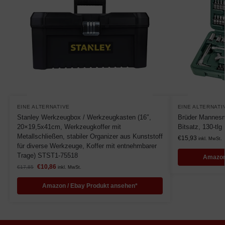
EINE ALTERNATIVE
EINE ALTERNATI
Stanley Werkzeugbox / Werkzeugkasten (16″,
Brüder Mannesm
20×19,5x41cm, Werkzeugkoffer mit
Bitsatz, 130-tlg
Metallschließen, stabiler Organizer aus Kunststoff
€
15,93
inkl. MwSt.
für diverse Werkzeuge, Koffer mit entnehmbarer
Trage) STST1-75518
Amazon
€
10,86
€
17,85
inkl. MwSt.
Amazon / Ebay Produkt ansehen*