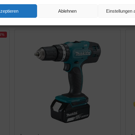
Schlagbohrmaschine mit 2-Gang-
Sc
zeptieren
Ablehnen
Einstellungen
Vollmetallgetriebe & LED-Licht zum
LE
Amazon / Ebay Produkt ansehen*
Schrauben, Bohren & Schlagbohren –...
26%