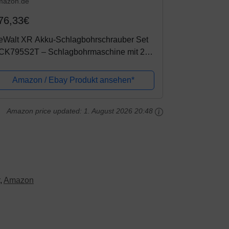
mazon.de
76,33€
eWalt XR Akku-Schlagbohrschrauber Set
CK795S2T – Schlagbohrmaschine mit 2-
ng-Vollmetallgetriebe & bürstenlosem
otor zum Schrauben, Bohren &
Amazon / Ebay Produkt ansehen*
hlagbohren...
Amazon price updated:
1. August 2026 20:48
,
Amazon