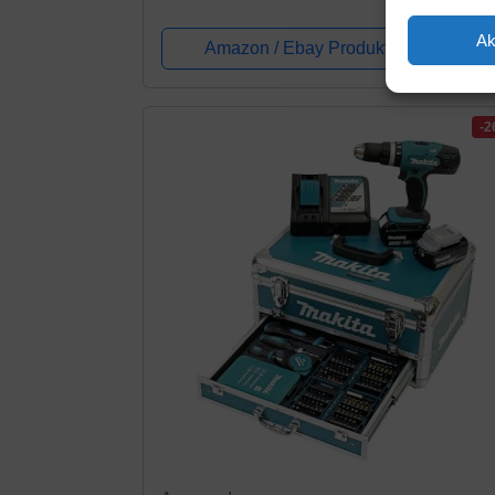
Holz max: 19 mm, inkl. 2x2,0 Ah Akku +
Ak
Ladegerät, 3x Bohrer-Set, in Tasche) -...
Amazon / Ebay Produkt ansehen*
-