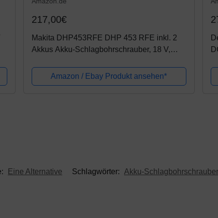
Amazon.de
A
217,00€
2
V
Makita DHP453RFE DHP 453 RFE inkl. 2
D
Akkus Akku-Schlagbohrschrauber, 18 V,
D
Schwarz, Blau
Ga
M
Amazon / Ebay Produkt ansehen*
Sc
e:
Eine Alternative
Schlagwörter:
Akku-Schlagbohrschrauber