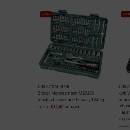
-13%
-11
EINE ALTERNATIVE
EINE 
Brüder Mannesmann M29166
kwb W
Steckschlüssel und Bitsatz, 130-tlg
Schrau
robust
€
14,00
€
16,01
inkl. MwSt.
Hausha
im pra
€
39,99