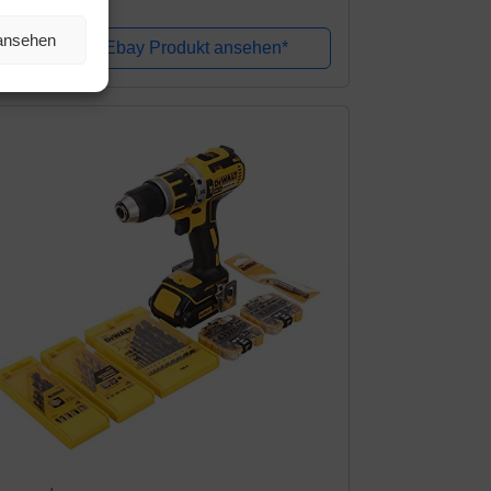
hlagfunktion, Li-Ion, 18 V, 2 Gang, 60 Nm,
 ansehen
D Licht, Koffer, inkl. 2 x 2,0 Ah Akku und...
Amazon / Ebay Produkt ansehen*