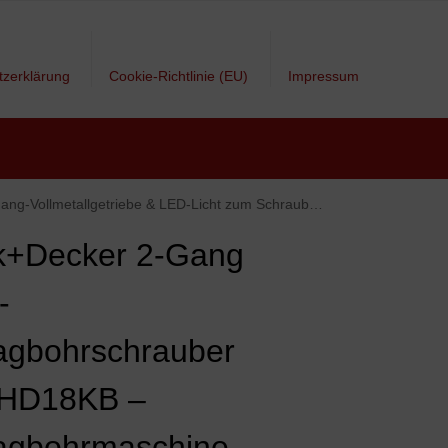
tzerklärung
Cookie-Richtlinie (EU)
Impressum
ben, Bohren & Schlagbohren – 1 x Schlagbohrer Li-Ion 18 V + 2 Akkus
k+Decker 2-Gang
-
agbohrschrauber
HD18KB –
agbohrmaschine