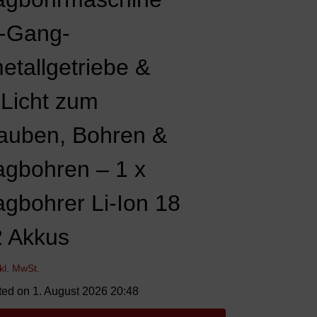
2-Gang-
etallgetriebe &
Licht zum
auben, Bohren &
agbohren – 1 x
agbohrer Li-Ion 18
2 Akkus
nkl. MwSt.
ted on 1. August 2026 20:48