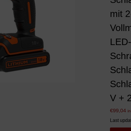
mit 
Vollm
LED-
Schr
Schl
Schl
V + 
€
99,04
i
Last upda