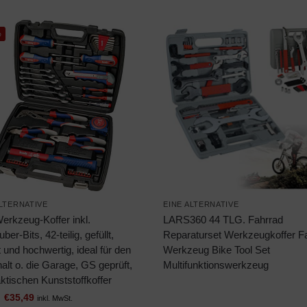
%
ALTERNATIVE
EINE ALTERNATIVE
erkzeug-Koffer inkl.
LARS360 44 TLG. Fahrrad
ber-Bits, 42-teilig, gefüllt,
Reparaturset Werkzeugkoffer F
 und hochwertig, ideal für den
Werkzeug Bike Tool Set
lt o. die Garage, GS geprüft,
Multifunktionswerkzeug
ktischen Kunststoffkoffer
€
35,49
inkl. MwSt.