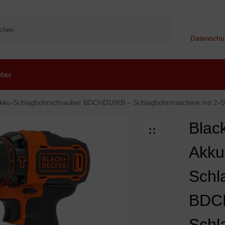
Suchen
Datenschu
ber
ohrschrauber BDCHD18KB – Schlagbohrmaschine mit 2-Gang-Vollmetallgetriebe & LED-Licht zum Schrau
Blac
Akku
Schl
BDC
Schl