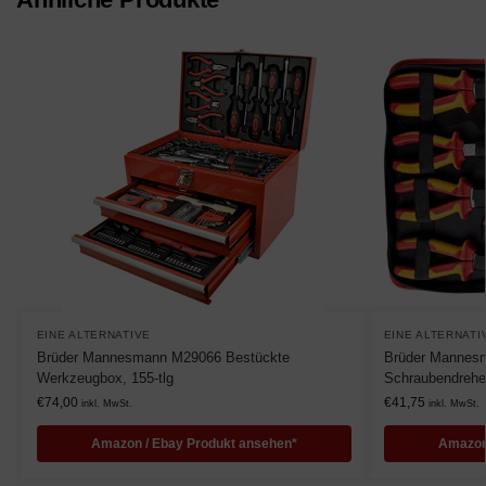
EINE ALTERNATIVE
EINE ALTERNATI
Brüder Mannesmann M29066 Bestückte
Brüder Mannes
Werkzeugbox, 155-tlg
Schraubendreher
€
74,00
€
41,75
inkl. MwSt.
inkl. MwSt.
Amazon / Ebay Produkt ansehen*
Amazon