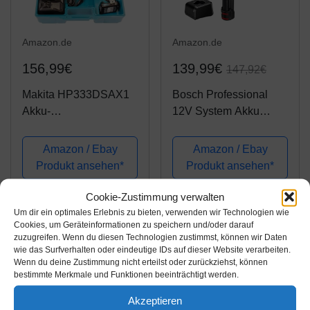
Amazon.de
Amazon.de
156,99€
139,99€
147,92€
Makita HP333DSAX1
Bosch Professional
Akku-
12V System Akku
Schlagbohrschrauber
Schlagbohrschrauber
12 V max. / 2,0 Ah, 2
GSB 12V-15 (Bohr-Ø
Amazon / Ebay
Amazon / Ebay
Akkus + Ladegerät in
Holz max: 19 mm, inkl.
Produkt ansehen*
Produkt ansehen*
Transportkoffer
2x2,0 Ah Akku +
Ladegerät, 3x Bohrer-
Cookie-Zustimmung verwalten
Set, in Tasche) -...
Um dir ein optimales Erlebnis zu bieten, verwenden wir Technologien wie
Cookies, um Geräteinformationen zu speichern und/oder darauf
zuzugreifen. Wenn du diesen Technologien zustimmst, können wir Daten
wie das Surfverhalten oder eindeutige IDs auf dieser Website verarbeiten.
Wenn du deine Zustimmung nicht erteilst oder zurückziehst, können
bestimmte Merkmale und Funktionen beeinträchtigt werden.
Akzeptieren