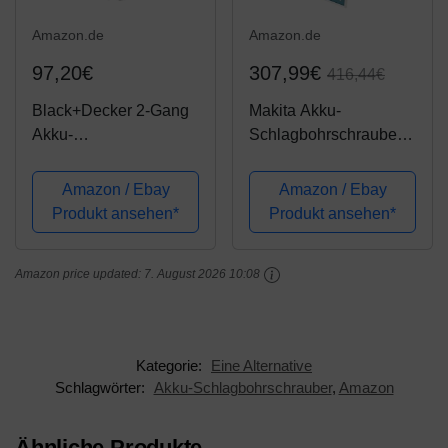
Amazon.de
Amazon.de
97,20€
307,99€
416,44€
Black+Decker 2-Gang
Makita Akku-
Akku-
Schlagbohrschrauber 2
Schlagbohrschrauber
x 18V 3Ah, im Alukoffer
BDCHD18KB –
inkl. 96-tlg. Zubehörset
Amazon / Ebay
Amazon / Ebay
Schlagbohrmaschine
DHP453RFX2
Produkt ansehen*
Produkt ansehen*
mit 2-Gang-
Vollmetallgetriebe &
Amazon price updated:
7. August 2026 10:08
LED-Licht zum
Schrauben, Bohren &
Schlagbohren –...
Kategorie:
Eine Alternative
Schlagwörter:
Akku-Schlagbohrschrauber
,
Amazon
Ähnliche Produkte