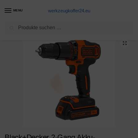
werkzeugkoffer24.eu
MENU
Suchen
Start
Eine Alternative
Black+Decker 2-Gang Akku-Schlagbohrschrauber BDCHD18KB – Schlagbohrmaschine mit 2-Gang-Vollmetallgetriebe & LED-Licht zum Schrauben, Bohren & Schlagbohren – 1 x Schlagbohrer Li-Ion 18 V + 2 Akkus
/
/
Black+Decker 2-Gang Akku-