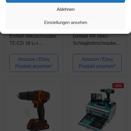
Ablehnen
Amazon.de
Amazon.de
Einstellungen ansehen
126,95€
291,99€
Einhell Akkuschrauber
DeWalt XR Akku-
TE-CD 18 Li-i
Schlagbohrschrauber
Brushless Power X-
Set DCK795S2T –
Change (mit
Schlagbohrmaschine
Amazon / Ebay
Amazon / Ebay
Schlagfunktion, Li-Ion,
mit 2-Gang-
Produkt ansehen*
Produkt ansehen*
18 V, 2 Gang, 60 Nm,
Vollmetallgetriebe &
LED Licht, Koffer, inkl.
bürstenlosem Motor
2 x 2,0 Ah Akku und...
zum Schrauben,
-26%
Bohren &
Schlagbohren...