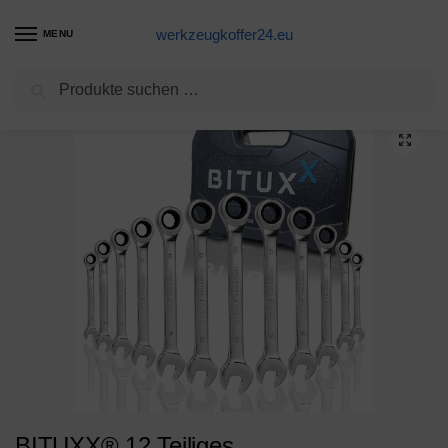
werkzeugkoffer24.eu
MENU
Suchen
Start
Maulschlüssel Produkte
BITUXX® 12 Teiliges Ratschenringschlüssel Ringschlüssel Maulschlüssel Gabelschlüssel Ratschen Knarren Schlüssel Werkzeug Set 72 Zähne/Größen 6 mm bis 19 mm
/
/
BITUXX® 12 Teiliges