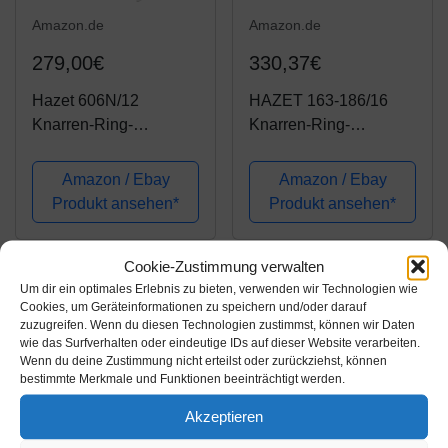
Amazon.de
Amazon.de
279,00€
330,37€
Hazet 606N/12
HAZET 163-186/16
Knarren-Ring-
Knarren-Ring-
Maulschlüssel-Satz
Maulschlüssel-Satz
Amazon / Ebay
Amazon / Ebay
Produkt ansehen*
Produkt ansehen*
Cookie-Zustimmung verwalten
Um dir ein optimales Erlebnis zu bieten, verwenden wir Technologien wie
Cookies, um Geräteinformationen zu speichern und/oder darauf
zuzugreifen. Wenn du diesen Technologien zustimmst, können wir Daten
wie das Surfverhalten oder eindeutige IDs auf dieser Website verarbeiten.
Wenn du deine Zustimmung nicht erteilst oder zurückziehst, können
bestimmte Merkmale und Funktionen beeinträchtigt werden.
Akzeptieren