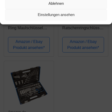
Amazon.de
Amazon.de
Ablehnen
90,58€
29,90€
Einstellungen ansehen
HAZET 606/5 Knarren-
BITUXX® 12 Teiliges
Ring Maulschlüssel
Ratschenringschlüssel
Satz
Ringschlüssel
Maulschlüssel
Amazon / Ebay
Amazon / Ebay
Gabelschlüssel
Produkt ansehen*
Produkt ansehen*
Ratschen Knarren
Schlüssel Werkzeug
Set 72 Zähne/Größen 6
mm bis 19 mm
Amazon.de