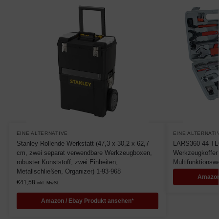
EINE ALTERNATIVE
EINE ALTERNATI
Stanley Rollende Werkstatt (47,3 x 30,2 x 62,7
LARS360 44 TLG
cm, zwei separat verwendbare Werkzeugboxen,
Werkzeugkoffer
robuster Kunststoff, zwei Einheiten,
Multifunktionsw
Metallschließen, Organizer) 1-93-968
Amazon
€
41,58
inkl. MwSt.
Amazon / Ebay Produkt ansehen*