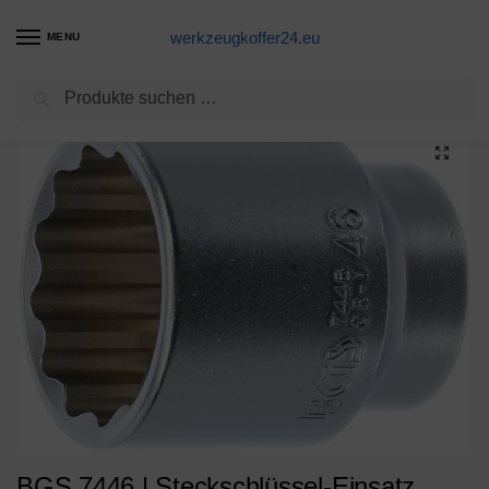
werkzeugkoffer24.eu
MENU
Suchen
Start
Steckschlüsselsatz Produkte
BGS 7446 | Steckschlüssel-Einsatz Zwölfkant | 20 mm (3/4″) | SW 46 mm
/
/
BGS 7446 | Steckschlüssel-Einsatz