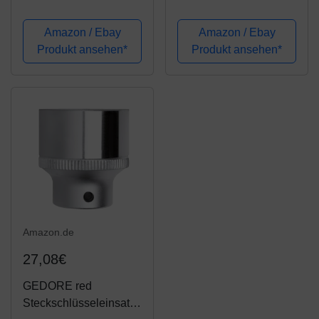
Sechskant | 20 mm
3/4-Zoll-Antrieb,
(3/4") | SW 46 mm | CV-
metrisch, 21-tlg.
Amazon / Ebay
Amazon / Ebay
Stahl | Stecknuss
Produkt ansehen*
Produkt ansehen*
Amazon.de
27,08€
GEDORE red
Steckschlüsseleinsatz