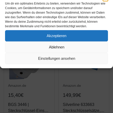
Steckschlüssel
Leitungsschlüssel-
Um dir ein optimales Erlebnis zu bieten, verwenden wir Technologien wie
Stecknuss Nuss
Satz, SW 19-46 mm,
Cookies, um Geräteinformationen zu speichern und/oder darauf
zuzugreifen. Wenn du diesen Technologien zustimmst, können wir Daten
Einsatz SW 46 mm 3/4'
10-tlg.
Amazon / Ebay
Amazon / Ebay
wie das Surfverhalten oder eindeutige IDs auf dieser Website verarbeiten.
Produkt ansehen*
Produkt ansehen*
Wenn du deine Zustimmung nicht erteilst oder zurückziehst, können
bestimmte Merkmale und Funktionen beeinträchtigt werden.
Akzeptieren
Ablehnen
Einstellungen ansehen
Amazon.de
Amazon.de
15,40€
149,99€
BGS 3446 |
Silverline 633663
Steckschlüssel-Einsatz
Steckschlüsselsätze,