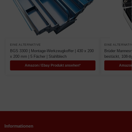
EINE ALTERNATIVE
EINE ALTERNATI
BGS 3300 | Montage-Werkzeugkoffer | 430 x 200
Brüder Mannesm
x 200 mm | 5 Fächer | Stahlblech
bestückt, 108-tl
Amazon / Ebay Produkt ansehen*
Amazon
Informationen