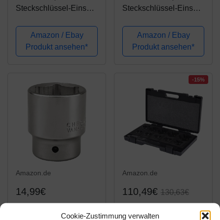
Steckschlüssel-Einsatz
Steckschlüssel-Einsatz
Zwölfkant | 20 mm
Zwölfkant | 12,5 mm
(3/4") | SW 46 mm
(1/2") | SW 46 mm | CV-
Amazon / Ebay
Amazon / Ebay
Stahl
Produkt ansehen*
Produkt ansehen*
-15%
Amazon.de
Amazon.de
14,99€
110,49€
130,63€
Sechskant
KS Tools 913.1300
Cookie-Zustimmung verwalten