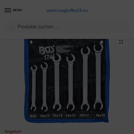
werkzeugkoffer24.eu
MENU
Suchen
Start
Maulschlüssel Produkte
BGS 1745 | Offener Doppel-Ringschlüssel-Satz | 6-tlg | SW 8 x 9 – 18 x 19 mm | inkl Tetron-Rolltasche | CV-Stahl
/
/
Angebot!