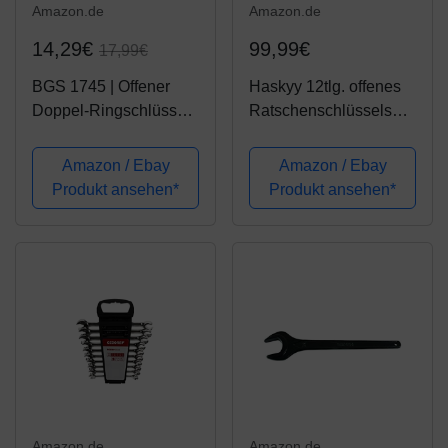
Amazon.de
Amazon.de
14,29€
99,99€
17,99€
BGS 1745 | Offener
Haskyy 12tlg. offenes
Doppel-Ringschlüssel-
Ratschenschlüsselset
Satz | 6-tlg | SW 8 x 9 -
Ratschenschlüssel Set
18 x 19 mm | inkl
Maulringschlüssel
Amazon / Ebay
Amazon / Ebay
Tetron-Rolltasche | CV-
Bremsleitungsschlüsse
Produkt ansehen*
Produkt ansehen*
Stahl
l mit Ratschefunktion
Amazon.de
Amazon.de