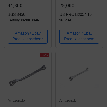
44,36€
29,06€
BGS 8450 |
US PRO B2054 10-
Leitungsschlüssel-
teiliges
Satz, offen | 12,5 mm
Schraubenschlüssel-
(1/2") | SW 14 - 17 - 19
Set 2054, 0,95 cm (3/8
Amazon / Ebay
Amazon / Ebay
mm
Zoll)
Produkt ansehen*
Produkt ansehen*
-12%
Amazon.de
Amazon.de