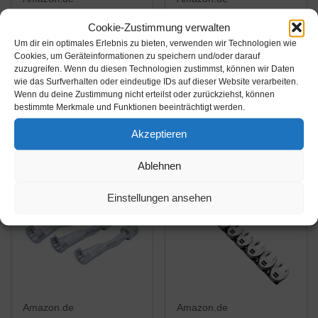
91,62€
32,66€
Cookie-Zustimmung verwalten
Um dir ein optimales Erlebnis zu bieten, verwenden wir Technologien wie
GEDORE red Offener
Laser 6835
Cookies, um Geräteinformationen zu speichern und/oder darauf
zuzugreifen. Wenn du diesen Technologien zustimmst, können wir Daten
Ring-
Maulschlüssel mit
wie das Surfverhalten oder eindeutige IDs auf dieser Website verarbeiten.
Ratschennmaulschlüss
offenem Ende, 52 mm
Wenn du deine Zustimmung nicht erteilst oder zurückziehst, können
el-Satz metrisch, 10-
bestimmte Merkmale und Funktionen beeinträchtigt werden.
Amazon / Ebay
Amazon / Ebay
teilig
Produkt ansehen*
Produkt ansehen*
Akzeptieren
Ablehnen
Einstellungen ansehen
Amazon.de
Amazon.de