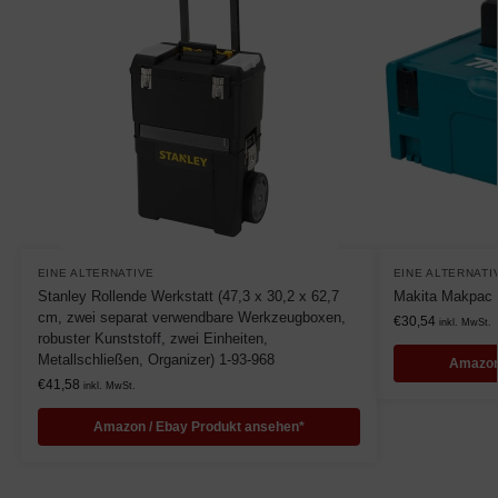
EINE ALTERNATIVE
EINE ALTERNATI
Stanley Rollende Werkstatt (47,3 x 30,2 x 62,7
Makita Makpac 
cm, zwei separat verwendbare Werkzeugboxen,
€
30,54
inkl. MwSt.
robuster Kunststoff, zwei Einheiten,
Metallschließen, Organizer) 1-93-968
Amazon
€
41,58
inkl. MwSt.
Amazon / Ebay Produkt ansehen*