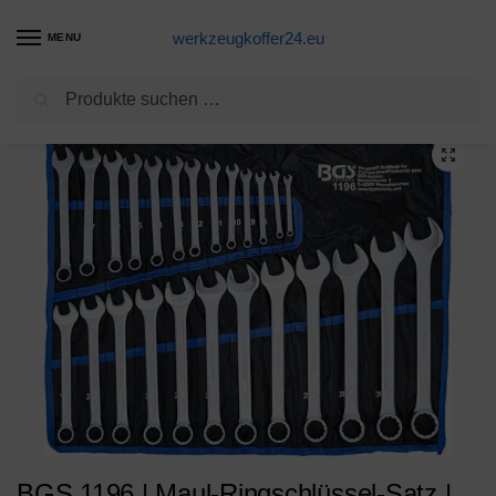
werkzeugkoffer24.eu
MENU
Suchen
Start
Schraubenschlüssel Produkte
BGS 1196 | Maul-Ringschlüssel-Satz | 25-tlg. | SW 6 – 32 mm | inkl. Tetron-Rolltasche | Gabelringschlüssel
/
/
BGS 1196 | Maul-Ringschlüssel-Satz |