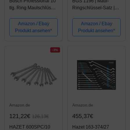
Bosch Professional 10
BGS 1196 | Maul-
tlg. Ring Maulschlüssel
Ringschlüssel-Satz |
Satz mit
25-tlg. | SW 6 - 32 mm |
Ratschenfunktion (8-19
inkl. Tetron-Rolltasche |
Amazon / Ebay
Amazon / Ebay
mm, Chrom Vanadium
Gabelringschlüssel
Produkt ansehen*
Produkt ansehen*
Stahl, Transporttasche)
-3%
Amazon.de
Amazon.de
121,22€
455,37€
126,13€
HAZET 600SPC/10
Hazet 163-374/27