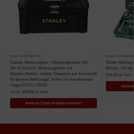
EINE ALTERNATIVE
EINE ALTERNATI
Stanley Werkzeugbox / Werkzeugkasten (16″,
Brüder Mannesm
20×19,5x41cm, Werkzeugkoffer mit
Bitsatz, 130-tlg
Metallschließen, stabiler Organizer aus Kunststoff
€
15,93
inkl. MwSt.
für diverse Werkzeuge, Koffer mit entnehmbarer
Trage) STST1-75518
Amazon
€
10,85
€
17,85
inkl. MwSt.
Amazon / Ebay Produkt ansehen*