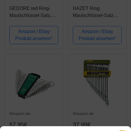
GEDORE red Ring-
HAZET Ring
Maulschlüssel-Satz,
Maulschlüssel-Satz
17-teilig, SW 6-22,
603/17H
Chrom-Vanadium-
Amazon / Ebay
Amazon / Ebay
Stahl, Silber
Produkt ansehen*
Produkt ansehen*
Amazon.de
Amazon.de
57,95€
37,99€