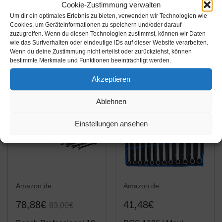
Cookie-Zustimmung verwalten
Extra Grosses Ring-
Proxxon 23821 Slim
Um dir ein optimales Erlebnis zu bieten, verwenden wir Technologien wie
Maulschlüssel Set
Line Ring-
Cookies, um Geräteinformationen zu speichern und/oder darauf
26tlg. 6-32mm von
Maulschlüsselsatz, 15-
zuzugreifen. Wenn du diesen Technologien zustimmst, können wir Daten
wie das Surfverhalten oder eindeutige IDs auf dieser Website verarbeiten.
WIESEMANN 1893 I
teilig, 6 - 21 mm
Amazon / Ebay
Amazon / Ebay
Wenn du deine Zustimmung nicht erteilst oder zurückziehst, können
Schraubenschlüssel
Produkt ansehen*
Produkt ansehen*
bestimmte Merkmale und Funktionen beeinträchtigt werden.
Satz im Werkzeug
Akzeptieren
Halter I mit 15°
abgewinkelte Ringseite
-4%
Ablehnen
für...
Einstellungen ansehen
Amazon.de
Amazon.de
78,88€
41,48€
83,00€