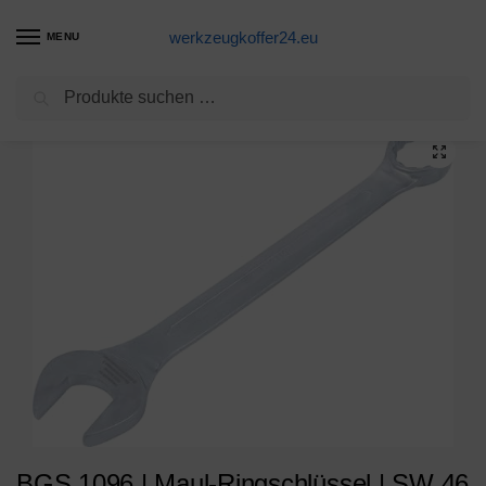
werkzeugkoffer24.eu
MENU
Suchen
Start
Maulschlüssel Produkte
BGS 1096 | Maul-Ringschlüssel | SW 46 mm | Gabelringschlüssel
/
/
BGS 1096 | Maul-Ringschlüssel | SW 46