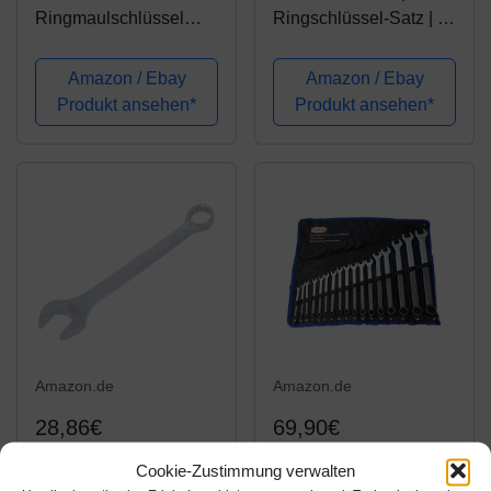
Ringmaulschlüssel
Ringschlüssel-Satz | 6-
EXTRA Größe 34 36
tlg | XXL | SW 34 - 50
38 41 46 50 mm für
mm | inkl Tetron-
Amazon / Ebay
Amazon / Ebay
LKW Traktor Bus
Rolltasche
Produkt ansehen*
Produkt ansehen*
Maulringschlüssel Satz
in XXL Größen, extra
Lang Maulschlüssel
Satz in...
Amazon.de
Amazon.de
28,86€
69,90€
BGS 1096 | Maul-
17- TLG. Satz Ring-
Cookie-Zustimmung verwalten