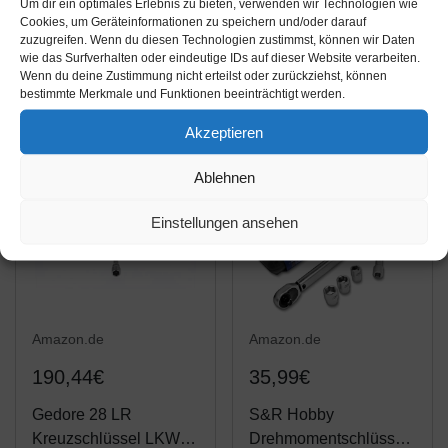
Ringschlüssel | SW 46
maulschlüssel-Satz
Um dir ein optimales Erlebnis zu bieten, verwenden wir Technologien wie
Cookies, um Geräteinformationen zu speichern und/oder darauf
mm |
EXTRA Lange 8 bis 32
zuzugreifen. Wenn du diesen Technologien zustimmst, können wir Daten
Gabelringschlüssel
mm für PKW LKW
Amazon / Ebay
Amazon / Ebay
wie das Surfverhalten oder eindeutige IDs auf dieser Website verarbeiten.
Traktor Bus
Wenn du deine Zustimmung nicht erteilst oder zurückziehst, können
Produkt ansehen*
Produkt ansehen*
bestimmte Merkmale und Funktionen beeinträchtigt werden.
Maulringschlüssel Satz
in XXL Größen, extra
Akzeptieren
Lang Maulschlüssel
Satz in...
Ablehnen
Einstellungen ansehen
Amazon.de
Amazon.de
190,44€
35,99€
Gedore 28 LR
S&R Hobby
Kreuzschlüssel LKW
Drehmomentschlüssel