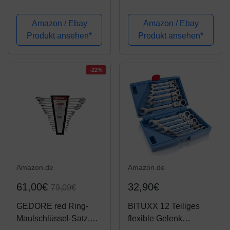
27x30x32x33 mm
SET: 3/8", 375 mm,
750x750 mm
NUR für 19-110 Nm,
Amazon / Ebay
Amazon / Ebay
mit 3/8' Verlängerung
Produkt ansehen*
Produkt ansehen*
75 mm, Adapter
3/8'-1/4', Adapter
3/8'-1/2' und 3
-22%
Stecknüssen 13...
Amazon.de
Amazon.de
61,00€
32,90€
79,09€
GEDORE red Ring-
BITUXX 12 Teiliges
Maulschlüssel-Satz,
flexible Gelenk