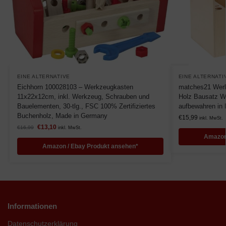
EINE ALTERNATIVE
EINE ALTERNATI
Eichhorn 100028103 – Werkzeugkasten
matches21 Werk
11x22x12cm, inkl. Werkzeug, Schrauben und
Holz Bausatz W
Bauelementen, 30-tlg., FSC 100% Zertifiziertes
aufbewahren in
Buchenholz, Made in Germany
€
15,99
inkl. MwSt.
€
13,10
€
16,99
inkl. MwSt.
Amazon
Amazon / Ebay Produkt ansehen*
Informationen
Datenschutzerklärung