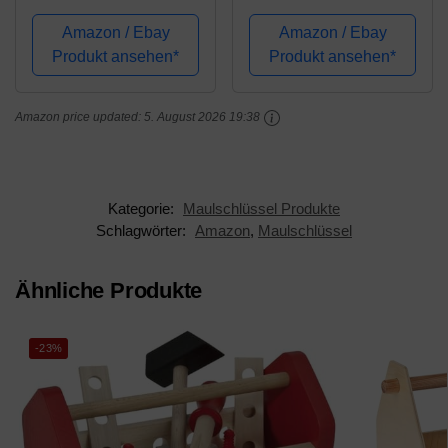
15-teilig, SW 6-32,
Ratschenringschlüssel
Chrom-Vanadium-
Ring Maulschlüssel
Amazon / Ebay
Amazon / Ebay
Stahl, Silber
Ratschenschlüssel
Produkt ansehen*
Produkt ansehen*
Ringschlüssel Knarren
Gelenkschlüssel
Amazon price updated:
5. August 2026 19:38
Werkzeug Set 72
Zähne 5...
Kategorie:
Maulschlüssel Produkte
Schlagwörter:
Amazon
,
Maulschlüssel
Ähnliche Produkte
-23%