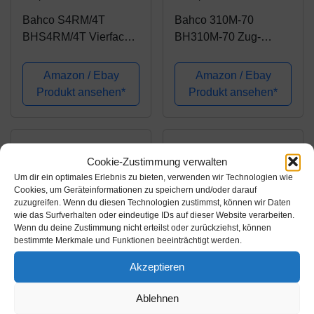
Bahco S4RM/4T
Bahco 310M-70
BHS4RM/4T Vierfach-
BH310M-70 Zug-
Knarren-
Ringschlüssel
Ringschlüssel-Satz 4-
tiefgekröpft 12-kant Sw
Amazon / Ebay
Amazon / Ebay
teilig, Multi, 8 mm-27
70mm
Produkt ansehen*
Produkt ansehen*
mm
Cookie-Zustimmung verwalten
Um dir ein optimales Erlebnis zu bieten, verwenden wir Technologien wie
Cookies, um Geräteinformationen zu speichern und/oder darauf
zuzugreifen. Wenn du diesen Technologien zustimmst, können wir Daten
wie das Surfverhalten oder eindeutige IDs auf dieser Website verarbeiten.
Wenn du deine Zustimmung nicht erteilst oder zurückziehst, können
bestimmte Merkmale und Funktionen beeinträchtigt werden.
Akzeptieren
Amazon.de
Amazon.de
230,61€
58,71€
Ablehnen