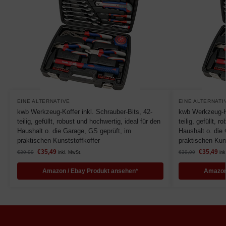
EINE ALTERNATIVE
EINE ALTERNATI
kwb Werkzeug-Koffer inkl. Schrauber-Bits, 42-
kwb Werkzeug-Ko
teilig, gefüllt, robust und hochwertig, ideal für den
teilig, gefüllt, 
Haushalt o. die Garage, GS geprüft, im
Haushalt o. die
praktischen Kunststoffkoffer
praktischen Kuns
€
35,49
€
35,49
€
39,99
€
39,99
inkl. MwSt.
ink
Amazon / Ebay Produkt ansehen*
Amazon