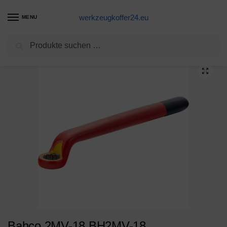
werkzeugkoffer24.eu
MENU
Suchen
Start
Ringschlüssel Produkte
Bahco 2MV-18 BH2MV-18 Ringschlüssel isoliert 12-kant 18mm, 18 mm Drive
/
/
Bahco 2MV-18 BH2MV-18