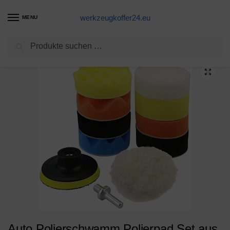
werkzeugkoffer24.eu
MENU
Suchen
Start
Eine Alternative
Auto Polierschwamm Polierpad Set aus Schwamm undTedGem Wolle Polierset Polierteller für Poliermaschine Polierfell Bohrer Adapter Polierhaub Polierauflage -Kit für Auto Polierer Packung von 8 Stück
/
/
Auto Polierschwamm Polierpad Set aus