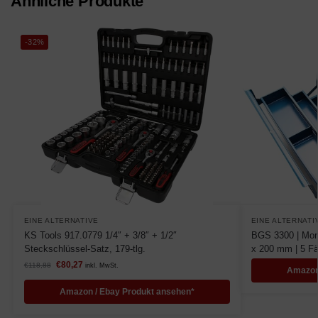
Ähnliche Produkte
-32%
EINE ALTERNATIVE
EINE ALTERNATI
KS Tools 917.0779 1/4″ + 3/8″ + 1/2″
BGS 3300 | Mon
Steckschlüssel-Satz, 179-tlg.
x 200 mm | 5 Fä
€
80,27
€
118,88
inkl. MwSt.
Amazon
Amazon / Ebay Produkt ansehen*