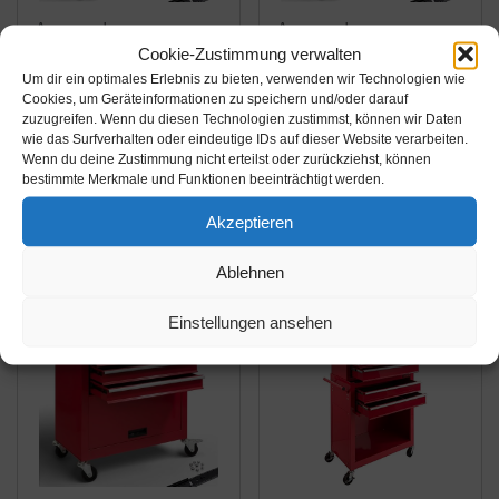
Amazon.de
Amazon.de
Cookie-Zustimmung verwalten
149,90€
129,90€
Um dir ein optimales Erlebnis zu bieten, verwenden wir Technologien wie
Cookies, um Geräteinformationen zu speichern und/oder darauf
Arebos
Arebos
zuzugreifen. Wenn du diesen Technologien zustimmst, können wir Daten
Werkstattwagen 7
Werkstattwagen 5
wie das Surfverhalten oder eindeutige IDs auf dieser Website verarbeiten.
Wenn du deine Zustimmung nicht erteilst oder zurückziehst, können
Fächer/zentral
Fächer/zentral
bestimmte Merkmale und Funktionen beeinträchtigt werden.
abschließbar/Anti-
abschließbar/Anti-
Amazon / Ebay
Amazon / Ebay
Rutschbeschichtung/R
Rutschbeschichtung/R
Akzeptieren
Produkt ansehen*
Produkt ansehen*
äder mit
äder mit
Ablehnen
Feststellbremse/Massiv
Feststellbremse/Massiv
es Metall/rot, blau oder
es Metall/rot, blau oder
Einstellungen ansehen
schwarz (Blau)
schwarz (rot)