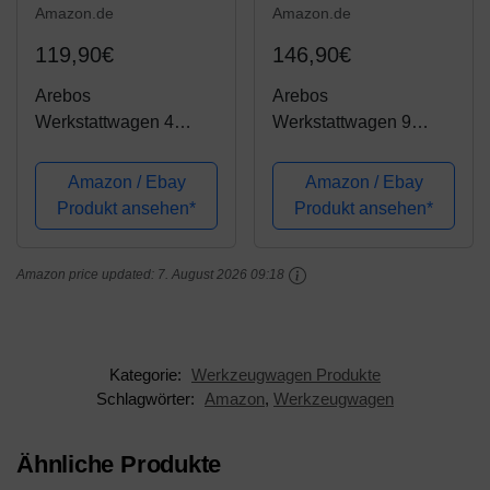
Amazon.de
Amazon.de
119,90€
146,90€
Arebos
Arebos
Werkstattwagen 4
Werkstattwagen 9
Fächer + großes
Fächer/zentral
Fach/mit
abschließbar/Anti-
Amazon / Ebay
Amazon / Ebay
Antirutschmatten / 2
Rutschbeschichtung/R
Produkt ansehen*
Produkt ansehen*
Rollen mit
äder mit
Feststellbremse (Rot)
Feststellbremse/Massiv
Amazon price updated:
7. August 2026 09:18
es Metall/rot oder
schwarz (Rot)
Kategorie:
Werkzeugwagen Produkte
Schlagwörter:
Amazon
,
Werkzeugwagen
Ähnliche Produkte