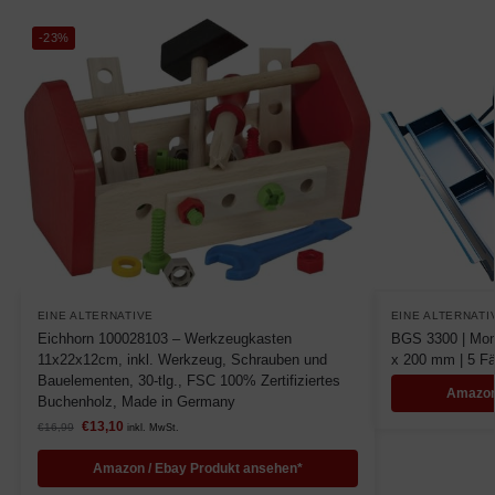
-23%
EINE ALTERNATIVE
EINE ALTERNATI
Eichhorn 100028103 – Werkzeugkasten
BGS 3300 | Mon
11x22x12cm, inkl. Werkzeug, Schrauben und
x 200 mm | 5 Fä
Bauelementen, 30-tlg., FSC 100% Zertifiziertes
Amazon
Buchenholz, Made in Germany
€
13,10
€
16,99
inkl. MwSt.
Amazon / Ebay Produkt ansehen*