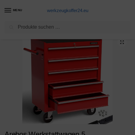
werkzeugkoffer24.eu
MENU
Suchen
Start
Werkzeugwagen Produkte
Arebos Werkstattwagen 5 Fächer/zentral abschließbar/Anti-Rutschbeschichtung/Räder mit Feststellbremse/Massives Metall/rot, blau oder schwarz (rot)
/
/
Arebos Werkstattwagen 5