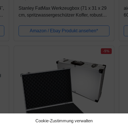
",
Stanley FatMax Werkzeugbox (71 x 31 x 29
a
cm, spritzwassergeschützer Koffer, robuste
6
nicht-rostende Metallschließen, Box mit
Gummiabdichtung für mehr Schutz)...
Amazon / Ebay Produkt ansehen*
-5%
Cookie-Zustimmung verwalten