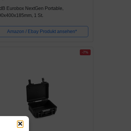
idB Eurobox NextGen Portable,
00x400x185mm, 1 St.
Amazon / Ebay Produkt ansehen*
-7%