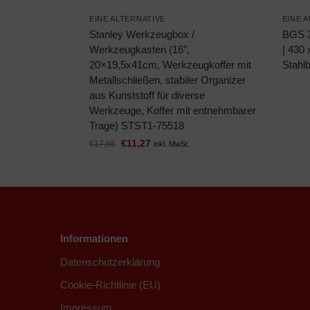
EINE ALTERNATIVE
EINE 
Stanley Werkzeugbox /
BGS 3
Werkzeugkasten (16″,
| 430 
20×19,5x41cm, Werkzeugkoffer mit
Stahl
Metallschließen, stabiler Organizer
aus Kunststoff für diverse
Werkzeuge, Koffer mit entnehmbarer
Trage) STST1-75518
€
11,27
€
17,85
inkl. MwSt.
Informationen
Datenschutzerklärung
Cookie-Richtlinie (EU)
Impressum