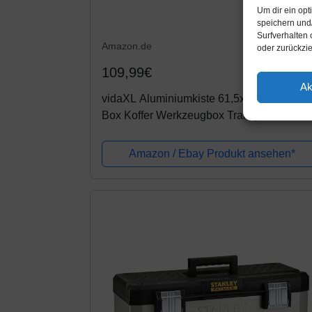
Um dir ein op
speichern und
Surfverhalten 
Amazon.de
oder zurückzi
109,99€
Ak
vidaXL Aluminiumkiste 61,5x26,5x30cm A
Box Koffer Werkzeugbox Transportkiste
Amazon / Ebay Produkt ansehen*