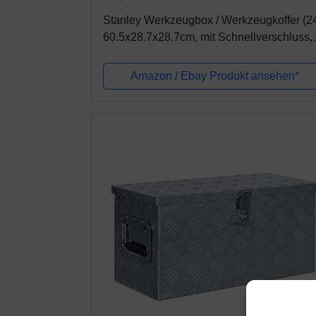
Stanley Werkzeugbox / Werkzeugkoffer (24
60.5x28.7x28.7cm, mit Schnellverschluss,
stabiler Werkzeugkasten im Structural-
Foam-Design, Aussparung im Deckel)...
Amazon / Ebay Produkt ansehen*