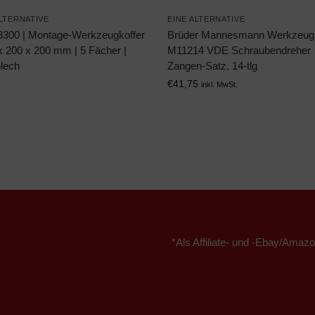
ALTERNATIVE
EINE ALTERNATIVE
300 | Montage-Werkzeugkoffer
Brüder Mannesmann Werkzeug
x 200 x 200 mm | 5 Fächer |
M11214 VDE Schraubendreher
blech
Zangen-Satz, 14-tlg
€
41,75
inkl. MwSt.
*Als Affiliate- und -Ebay/Amazo