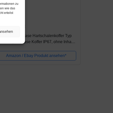
ormationen zu
ten wie das
t erteilst
mazon.de
5,99€
28,00€
 ansehen
&W Outdoor Case Hartschalenkoffer Typ
0 leer (Hardcase Koffer IP67, ohne Inhalt,
asserdicht, Innenmaß 20,5x14,5x8cm,
chwarz)
Amazon / Ebay Produkt ansehen*