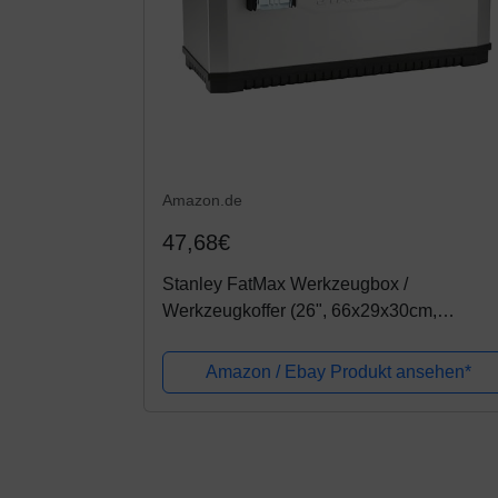
Amazon.de
47,68€
Stanley FatMax Werkzeugbox /
Werkzeugkoffer (26", 66x29x30cm,
herausnehmbare Trage, stabiler Koffer mit
Aussparung, Werkzeugkasten mit Bi-
Amazon / Ebay Produkt ansehen*
Material Griff und...