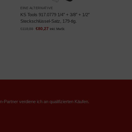
EINE ALTERNATIVE
KS Tools 917.0779 1/4″ + 3/8″ + 1/2″
Steckschlüssel-Satz, 179-tlg.
€
80,27
€
118,88
inkl. MwSt.
n-Partner verdiene ich an qualifizierten Käufen.