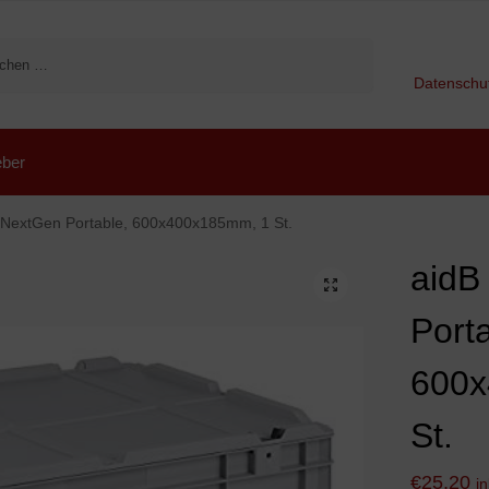
Suchen
Datenschu
ber
 NextGen Portable, 600x400x185mm, 1 St.
aidB
Porta
600x
St.
€
25,20
i