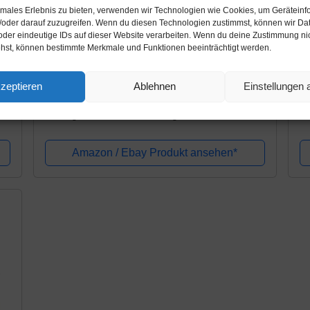
timales Erlebnis zu bieten, verwenden wir Technologien wie Cookies, um Geräteinf
/oder darauf zuzugreifen. Wenn du diesen Technologien zustimmst, können wir Da
oder eindeutige IDs auf dieser Website verarbeiten. Wenn du deine Zustimmung nich
Amazon.de
A
ehst, können bestimmte Merkmale und Funktionen beeinträchtigt werden.
44,95€
2
47,48€
zeptieren
Ablehnen
Einstellungen
lu
PeakTech P 7270 – Universal Koffer für
B
Messgeräte, Robuster Tragekoffer,
50
Werkzeug Aufbewahrung, Würfelschaum
w
Platten, Schaumstoff Polsterung,
S
Amazon / Ebay Produkt ansehen*
abschließbar,...