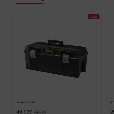
-10%
Amazon.de
A
48,99€
2
54,99€