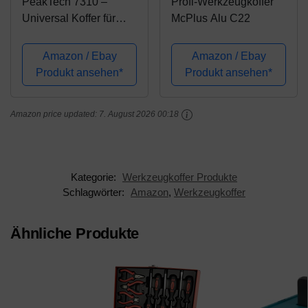
PeakTech 7310 –
Profi-Werkzeugkoffer
Universal Koffer für
McPlus Alu C22
Messgeräte, Robuster
Tragekoffer, Werkzeug
Amazon / Ebay
Amazon / Ebay
Aufbewahrung,
Produkt ansehen*
Produkt ansehen*
Würfelschaum Platten,
Schaumstoff
Amazon price updated:
7. August 2026 00:18
Polsterung,
Abschließbar,...
Kategorie:
Werkzeugkoffer Produkte
Schlagwörter:
Amazon
,
Werkzeugkoffer
Ähnliche Produkte