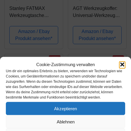
Stanley FATMAX
AGT Werkzeugkoffer:
Werkzeugtasche
Universal-Werkzeugset
FatMax Pro Nylon
im Koffer WZK-501, 50-
FMST1-70749
teilig (Werkzeugbox)
Amazon / Ebay
Amazon / Ebay
Werkzeugkoffer/Werkz
Produkt ansehen*
Produkt ansehen*
eugtasche
-27%
-11%
Cookie-Zustimmung verwalten
Um dir ein optimales Erlebnis zu bieten, verwenden wir Technologien wie
Cookies, um Geräteinformationen zu speichern und/oder darauf
zuzugreifen. Wenn du diesen Technologien zustimmst, können wir Daten
wie das Surfverhalten oder eindeutige IDs auf dieser Website verarbeiten.
Wenn du deine Zustimmung nicht erteilst oder zurückziehst, können
bestimmte Merkmale und Funktionen beeinträchtigt werden.
Akzeptieren
Amazon.de
Amazon.de
Ablehnen
105,41€
35,49€
145,00€
39,99€