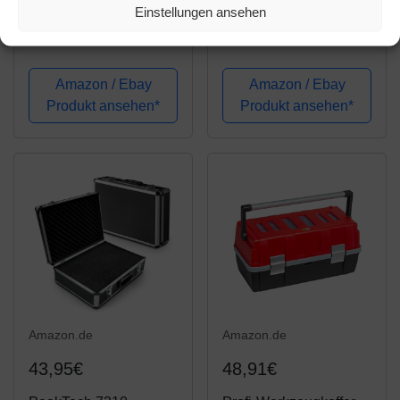
Einstellungen ansehen
GEDORE red
kwb Werkzeug-Koffer
Steckschlüsselsatz,
inkl. Schrauber-Bits,
172-teilig, Mit
42-teilig, gefüllt, robust
Umschaltknarre,
und hochwertig, ideal
Amazon / Ebay
Amazon / Ebay
Ratschen,
für den Haushalt o. die
Produkt ansehen*
Produkt ansehen*
Steckschlüssel und
Garage, GS geprüft, im
Bitsatz
praktischen...
Amazon.de
Amazon.de
43,95€
48,91€