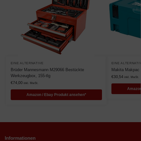
EINE ALTERNATIVE
EINE ALTERNATI
Brüder Mannesmann M29066 Bestückte
Makita Makpac 
Werkzeugbox, 155-tlg
€
30,54
inkl. MwSt.
€
74,00
inkl. MwSt.
Amazon
Amazon / Ebay Produkt ansehen*
Informationen